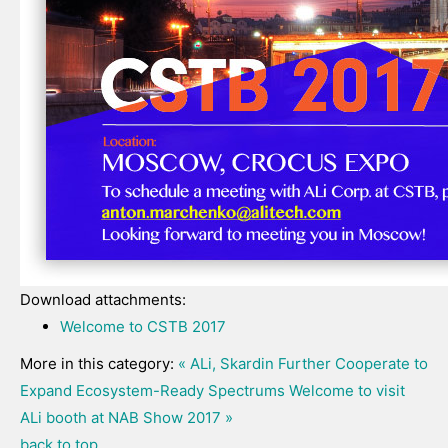
Download attachments:
Welcome to CSTB 2017
More in this category:
« ALi, Skardin Further Cooperate to
Expand Ecosystem-Ready Spectrums
Welcome to visit
ALi booth at NAB Show 2017 »
back to top