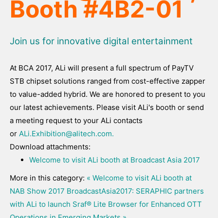
Booth #4B2-01
Join us for innovative digital entertainment
At BCA 2017, ALi will present a full spectrum of PayTV
STB chipset solutions ranged from cost-effective zapper
to value-added hybrid. We are honored to present to you
our latest achievements. Please visit ALi's booth or send
a meeting request to your ALi contacts
or
ALi.Exhibition@alitech.com
.
Download attachments:
Welcome to visit ALi booth at Broadcast Asia 2017
More in this category:
« Welcome to visit ALi booth at
NAB Show 2017
BroadcastAsia2017: SERAPHIC partners
with ALi to launch Sraf® Lite Browser for Enhanced OTT
Operations in Emerging Markets »