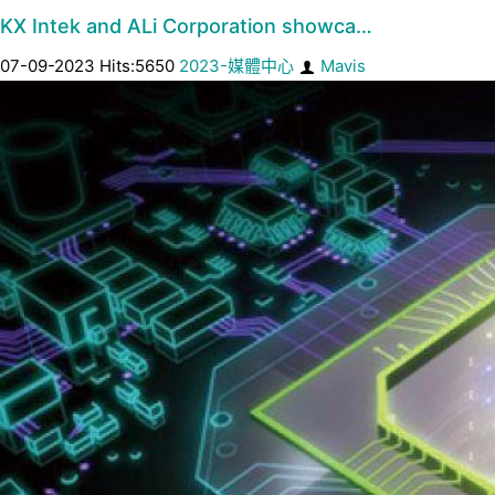
KX Intek and ALi Corporation showca…
07-09-2023 Hits:5650
2023-媒體中心
Mavis