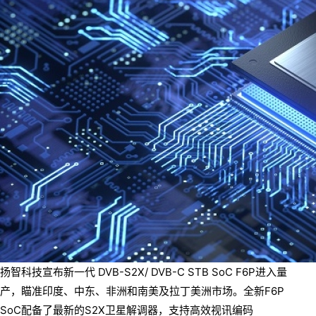
扬智科技宣布新一代 DVB-S2X/ DVB-C STB SoC F6P进入量
产，瞄准印度、中东、非洲和南美及拉丁美洲市场。全新F6P
SoC配备了最新的S2X卫星解调器，支持高效视讯编码