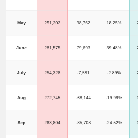
May
251,202
38,762
18.25%
June
281,575
79,693
39.48%
July
254,328
-7,581
-2.89%
Aug
272,745
-68,144
-19.99%
Sep
263,804
-85,708
-24.52%