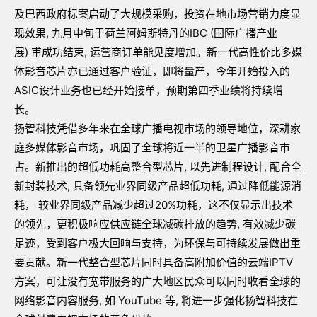
及巴西政府标案启动了大规模采购，投资在地市场营销力度显
现效果, 九月中旬于荷兰阿姆斯特丹的IBC (国际广播产业
展) 甫成功结束, 运营商订单能见度增加。新一代高性价比多媒
体影音芯片亦已通过客户验证，即将量产，今年开始投入的
ASIC设计业务也已经开始接单，预期第四季业绩将持续增
长。
扬智科技凭借多年来在全球广播电视市场的领导地位，深耕家
庭多媒体影音市场，巩固了全球将近一半的卫星广播影音市
占。新推出的超低功耗高整合型芯片, 以先进制程设计, 配合全
新封装技术, 具备领先业界同级产品超低功耗, 通过降低能源消
耗， 较业界同级产品减少超过20%功耗，这不仅显示出技术
的领先，更积极响应供应链全球减碳排放的趋势, 有效减少碳
足迹，受到客户极大回响与支持，为环保与可持续发展做出重
要贡献。新一代整合型芯片同时具备高附加价值的云端IPTV
方案，可让没有宽带服务的广大地区民众可以同时收看全球的
网络影音内容服务, 如 YouTube 等, 将进一步强化扬智科技在