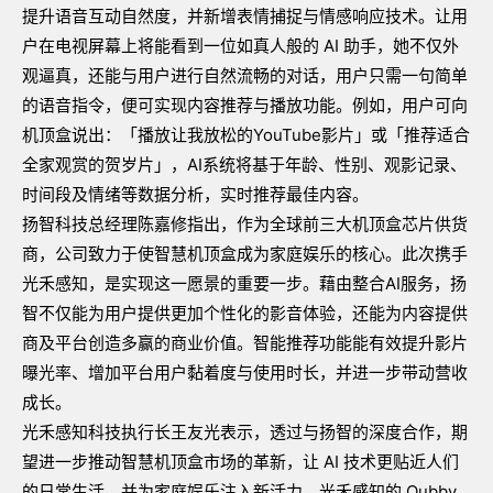
提升语音互动自然度，并新增表情捕捉与情感响应技术。让用
户在电视屏幕上将能看到一位如真人般的
AI
助手，她不仅外
观逼真，还能与用户进行自然流畅的对话，用户只需一句简单
的语音指令，便可实现内容推荐与播放功能。例如，用户可向
机顶盒说出：「播放让我放松的
YouTube
影片」或「推荐适合
全家观赏的贺岁片」，
AI
系统将基于年龄、性别、观影记录、
时间段及情绪等数据分析，实时推荐最佳内容。
扬智科技总经理陈嘉修指出，作为全球前三大机顶盒芯片供货
商，公司致力于使智慧机顶盒成为家庭娱乐的核心。此次携手
光禾感知，是实现这一愿景的重要一步。藉由整合
AI
服务，扬
智不仅能为用户提供更加个性化的影音体验，还能为内容提供
商及平台创造多赢的商业价值。智能推荐功能能有效提升影片
曝光率、增加平台用户黏着度与使用时长，并进一步带动营收
成长。
光禾感知科技执行长王友光表示，透过与扬智的深度合作，期
望进一步推动智慧机顶盒市场的革新，让
AI
技术更贴近人们
的日常生活，并为家庭娱乐注入新活力。光禾感知的
Qubby