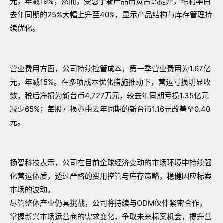
元，年减19%；然而，受惠于新产品出货占比提升，毛利率由
去年同期的25%大幅上升至40%，显示产品结构与库存管理持
续优化。
营业费用方面，公司持续控管成本，第一季营业费用为1.67亿
元，年减15%。在多项成本优化措施推动下，营运亏损明显收
敛，税后净损为新台币4,727万元，较去年同期亏损1.35亿元
减少65%；每股亏损亦由去年同期的新台币1.16元改善至0.40
元。
扬智科技表示，公司在目前全球经济变动的市场环境中持续强
化营运体质，透过严格的费用控管与库存策略，稳健因应标案
市场的波动。
尽管整体产业仍具挑战，公司将持续与ODM伙伴紧密合作，
掌握新兴市场运营商的需求变化，争取未来标案机会，提升营