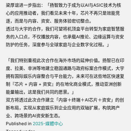
梁厚谊进一步指出：「扬智致力于成为以AI与ASIC技术为核
心的应用推动者，我们看见未来十年，芯片不再只是效能竞
逐，而是与内容、资安、服务体验密切整合。
透过与大宇的合作，我们可望将机顶盒平台转型为家庭智慧服
务的入口点，不仅播放内容，也承载AI推论、边缘运算与资安
防护的任务，深度参与全球家庭与企业数字化过程。」
「我们特别重视此次合作在海外市场的延伸价值。扬智已在印
度、拉美、非洲等地建立稳固通路与政府标案合作模式，大宇
拥有国际娱乐内容整合与平台能力，未来可在这些地区快速复
制『芯片 + 内容 + 资安』的在地化商业模式，推动亚洲创新
能量输出，这是我们共同的愿景。」
双方将透过此次合作建立「内容＋终端＋AI芯片＋资安」的创
新布局，实现从家庭娱乐到企业应用的双轴扩展，构筑跨产
业、跨场景的AI资安新生态。
Published in
2025-媒體中心