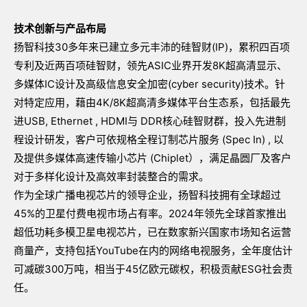
技术创新与产品布局
扬智科技30多年来已建立多元丰沛的硅智财(IP)，累积四百项
专利及近两百项硅智财，领先ASIC业界开发8K超高清显示、
多媒体IC设计及高级信息安全加密(cyber security)技术。针
对特定应用，藉由4K/8K超高清多媒体平台生态系，包括最先
进USB, Ethernet , HDMI与 DDR核心硅智财群，投入先进制
程设计研发，客户可依规格全程订制芯片服务 (Spec In) , 以
及提供多媒体高速传输小芯片 (Chiplet），满足晶圆厂及客户
对于多样化设计及高效率封装整合的需求。
作为全球广播电视芯片的领导企业，扬智科技拥有全球超过
45%的卫星付费电视市场占有率。2024年领先全球首家推出
超低功耗多模卫星电视芯片，已在数家新兴国家市场知名运营
商量产，支持包括YouTube在内的网络电视服务，全年度估计
可减碳300万吨，相当于45亿欧元碳权，积极贡献ESG社会责
任。