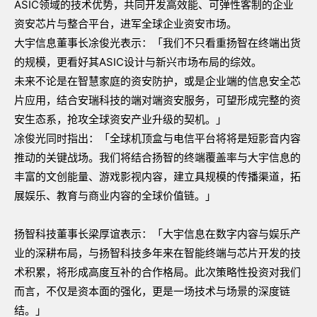
ASIC领域的技术优势，共同开发高效能、可弹性客制的企业
资安芯片与整合平台，进军全球企业资安市场。
大宇信息董事长凃俊光表示：「我们不只看重扬智在终端出货
的规模，更看好其ASIC设计与新兴市场布局的综效。
未来不论是在智慧家庭的资安防护，或是企业端的信息安全芯
片应用，结合安瑞科技的端对端资安服务，可望形成完整的资
安生态系，抢攻全球资安产业升级的契机。」
凃俊光同时指出：「全球机顶盒与电信平台将将是短影音内容
推动的关键战场。我们将结合扬智的终端覆盖率与大宇信息的
丰富的文创能量、游戏影视内容，建立具规模的传播渠道，拓
展娱乐、教育与商业内容的全球价值链。」
扬智科技董事长梁厚谊表示：「大宇信息在数字内容与娱乐产
业的深耕布局，与扬智科技多年来在智能终端与芯片开发的技
术积累，将形成高度互补的合作格局。此次策略性投资对我们
而言，不仅是资本面的强化，更是一场技术与场景的深度链
结。」