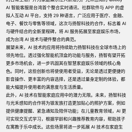
AI
智能客服是台湾首个整合实时通讯、社群软件与
APP
的虚
拟人互动
AI
平台，支持
29
种语言，广泛应用于医疗、金融、
电子、餐饮与零售等领域，这次与扬智科技的合作，标志着
AI
与硬件结合的全新里程碑，将
AI
服务拓展至家庭娱乐市场，
成为台湾
AI
技术与硬件整合的典范。
展望未来，
AI
技术的应用将持续助力扬智科技在全球市场上的
领先地位。透过强化智能机顶盒的功能与服务，扬智有望开拓
更多市场机会，进一步巩固其在智慧家庭娱乐领域的核心角
色。同时，这些创新也将使使用者受益，无论是透过更便捷的
影音操作、更丰富的内容选择，还是透过量身定制的体验，都
能大幅提升使用者的满意度与生活质量。
此外，
AI
技术在智能家庭应用中的潜力无限。未来，扬智科技
与光禾感知的合作将为银发族打造更加贴心的照护方案，例如
提供健康提醒、紧急通知及陪伴功能；在儿童教育领域，
AI
更
可实现交互式学习，根据学龄和兴趣推荐教育内容，帮助孩子
在寓教于乐中成长。这些场景将进一步拓展
AI
技术在家庭生