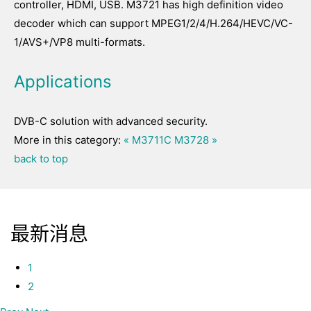
controller, HDMI, USB. M3721 has high definition video
decoder which can support MPEG1/2/4/H.264/HEVC/VC-
1/AVS+/VP8 multi-formats.
Applications
DVB-C solution with advanced security.
More in this category:
« M3711C
M3728 »
back to top
最新消息
1
2