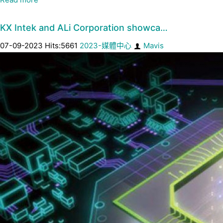
KX Intek and ALi Corporation showca…
07-09-2023 Hits:5661
2023-媒體中心
Mavis