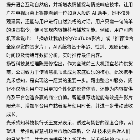
提升语音互动自然度，并新增表情捕捉与情感响应技术。让用
户在电视屏幕上将能看到一位如真人般的
AI
助手，她不仅外
观逼真，还能与用户进行自然流畅的对话，用户只需一句简单
的语音指令，便可实现内容推荐与播放功能。例如，用户可向
机顶盒说出：「播放让我放松的
YouTube
影片」或「推荐适合
全家观赏的贺岁片」，
AI
系统将基于年龄、性别、观影记录、
时间段及情绪等数据分析，实时推荐最佳内容。
扬智科技总经理陈嘉修指出，作为全球前三大机顶盒芯片供货
商，公司致力于使智慧机顶盒成为家庭娱乐的核心。此次携手
光禾感知，是实现这一愿景的重要一步。藉由整合
AI
服务，扬
智不仅能为用户提供更加个性化的影音体验，还能为内容提供
商及平台创造多赢的商业价值。智能推荐功能能有效提升影片
曝光率、增加平台用户黏着度与使用时长，并进一步带动营收
成长。
光禾感知科技执行长王友光表示，透过与扬智的深度合作，期
望进一步推动智慧机顶盒市场的革新，让
AI
技术更贴近人们
的日常生活，并为家庭娱乐注入新活力。光禾感知的
Qubby