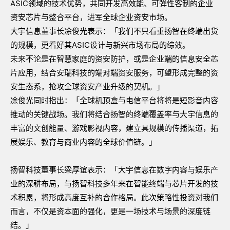
ASIC领域的技术优势，共同开发高效能、可弹性客制的企业
资安芯片与整合平台，进军全球企业资安市场。
大宇信息董事长凃俊光表示：「我们不只看重扬智在终端出货
的规模，更看好其ASIC设计与新兴市场布局的综效。
未来不论是在智慧家庭的资安防护，或是企业端的信息安全芯
片应用，结合安瑞科技的端对端资安服务，可望形成完整的资
安生态系，抢攻全球资安产业升级的契机。」
凃俊光同时指出：「全球机顶盒与电信平台将将是短影音内容
推动的关键战场。我们将结合扬智的终端覆盖率与大宇信息的
丰富的文创能量、游戏影视内容，建立具规模的传播渠道，拓
展娱乐、教育与商业内容的全球价值链。」
扬智科技董事长梁厚谊表示：「大宇信息在数字内容与娱乐产
业的深耕布局，与扬智科技多年来在智能终端与芯片开发的技
术积累，将形成高度互补的合作格局。此次策略性投资对我们
而言，不仅是资本面的强化，更是一场技术与场景的深度链
结。」