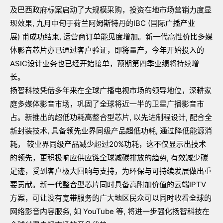
及巴西政府标案启动了大规模采购，投资在地市场营销力度显
现效果, 九月中旬于荷兰阿姆斯特丹的IBC (国际广播产业
展) 甫成功结束, 运营商订单能见度增加。新一代高性价比多媒
体影音芯片亦已通过客户验证，即将量产，今年开始投入的
ASIC设计业务也已经开始接单，预期第四季业绩将持续增
长。
扬智科技凭借多年来在全球广播电视市场的领导地位，深耕家
庭多媒体影音市场，巩固了全球将近一半的卫星广播影音市
占。新推出的超低功耗高整合型芯片, 以先进制程设计, 配合全
新封装技术, 具备领先业界同级产品超低功耗, 通过降低能源消
耗， 较业界同级产品减少超过20%功耗，这不仅显示出技术
的领先，更积极响应供应链全球减碳排放的趋势, 有效减少碳
足迹，受到客户极大回响与支持，为环保与可持续发展做出重
要贡献。新一代整合型芯片同时具备高附加价值的云端IPTV
方案，可让没有宽带服务的广大地区民众可以同时收看全球的
网络影音内容服务, 如 YouTube 等, 将进一步强化扬智科技在