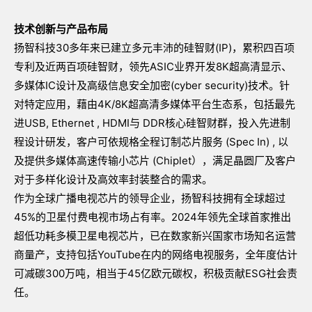
技术创新与产品布局
扬智科技30多年来已建立多元丰沛的硅智财(IP)，累积四百项
专利及近两百项硅智财，领先ASIC业界开发8K超高清显示、
多媒体IC设计及高级信息安全加密(cyber security)技术。针
对特定应用，藉由4K/8K超高清多媒体平台生态系，包括最先
进USB, Ethernet , HDMI与 DDR核心硅智财群，投入先进制
程设计研发，客户可依规格全程订制芯片服务 (Spec In) , 以
及提供多媒体高速传输小芯片 (Chiplet），满足晶圆厂及客户
对于多样化设计及高效率封装整合的需求。
作为全球广播电视芯片的领导企业，扬智科技拥有全球超过
45%的卫星付费电视市场占有率。2024年领先全球首家推出
超低功耗多模卫星电视芯片，已在数家新兴国家市场知名运营
商量产，支持包括YouTube在内的网络电视服务，全年度估计
可减碳300万吨，相当于45亿欧元碳权，积极贡献ESG社会责
任。