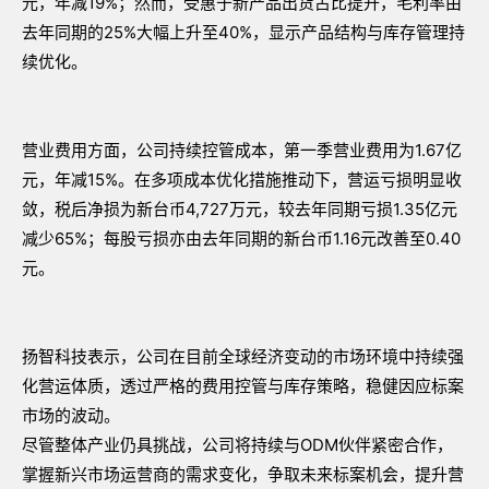
元，年减19%；然而，受惠于新产品出货占比提升，毛利率由
去年同期的25%大幅上升至40%，显示产品结构与库存管理持
续优化。
营业费用方面，公司持续控管成本，第一季营业费用为1.67亿
元，年减15%。在多项成本优化措施推动下，营运亏损明显收
敛，税后净损为新台币4,727万元，较去年同期亏损1.35亿元
减少65%；每股亏损亦由去年同期的新台币1.16元改善至0.40
元。
扬智科技表示，公司在目前全球经济变动的市场环境中持续强
化营运体质，透过严格的费用控管与库存策略，稳健因应标案
市场的波动。
尽管整体产业仍具挑战，公司将持续与ODM伙伴紧密合作，
掌握新兴市场运营商的需求变化，争取未来标案机会，提升营