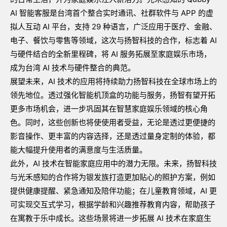
AI
智能客服是台湾首个整合实时通讯、社群软件与
APP
的虚
拟人互动
AI
平台，支持
29
种语言，广泛应用于医疗、金融、
电子、餐饮与零售等领域，这次与扬智科技的合作，标志着
AI
与硬件结合的全新里程碑，将
AI
服务拓展至家庭娱乐市场，
成为台湾
AI
技术与硬件整合的典范。
展望未来，
AI
技术的应用将持续助力扬智科技在全球市场上的
领先地位。透过强化智能机顶盒的功能与服务，扬智有望开拓
更多市场机会，进一步巩固其在智慧家庭娱乐领域的核心角
色。同时，这些创新也将使使用者受益，无论是透过更便捷的
影音操作、更丰富的内容选择，还是透过量身定制的体验，都
能大幅提升使用者的满意度与生活质量。
此外，
AI
技术在智能家庭应用中的潜力无限。未来，扬智科技
与光禾感知的合作将为银发族打造更加贴心的照护方案，例如
提供健康提醒、紧急通知及陪伴功能；在儿童教育领域，
AI
更
可实现交互式学习，根据学龄和兴趣推荐教育内容，帮助孩子
在寓教于乐中成长。这些场景将进一步拓展
AI
技术在家庭生