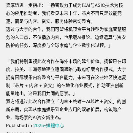
梁厚谊进一步指出：「扬智致力于成为以AI与ASIC技术为核
心的应用推动者，我们看见未来十年，芯片不再只是效能竞
逐，而是与内容、资安、服务体验密切整合。
透过与大宇的合作，我们可望将机顶盒平台转型为家庭智慧服
务的入口点，不仅播放内容，也承载AI推论、边缘运算与资安
防护的任务，深度参与全球家庭与企业数字化过程。」
「我们特别重视此次合作在海外市场的延伸价值。扬智已在印
度、拉美、非洲等地建立稳固通路与政府标案合作模式，大宇
拥有国际娱乐内容整合与平台能力，未来可在这些地区快速复
制『芯片 + 内容 + 资安』的在地化商业模式，推动亚洲创新
能量输出，这是我们共同的愿景。」
双方将透过此次合作建立「内容＋终端＋AI芯片＋资安」的创
新布局，实现从家庭娱乐到企业应用的双轴扩展，构筑跨产
业、跨场景的AI资安新生态。
Published in
2025-媒體中心