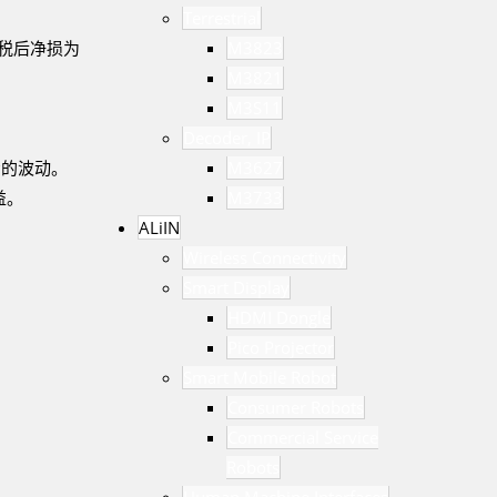
Terrestrial
M3823
，税后净损为
M3821
M3S11
Decoder, IP
M3627
场的波动。
M3733
益。
ALiIN
Wireless Connectivity
Smart Display
HDMI Dongle
Pico Projector
Smart Mobile Robot
Consumer Robots
Commercial Service
Robots