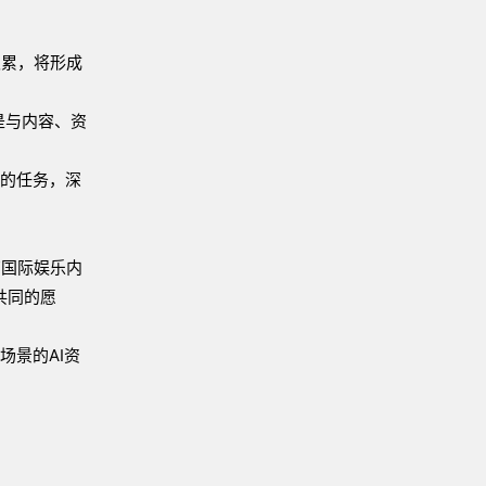
积累，将形成
是与内容、资
护的任务，深
有国际娱乐内
共同的愿
场景的AI资