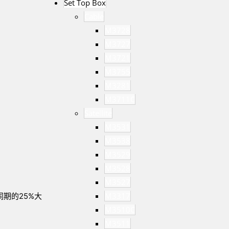
Set Top Box
Cable
M3728
M3727
M3721
M3755
M3281
M3711C
Satellite
M3531
M3538
M3529
M3528
M3527
M3317
期的25%大
M3510C
M3511