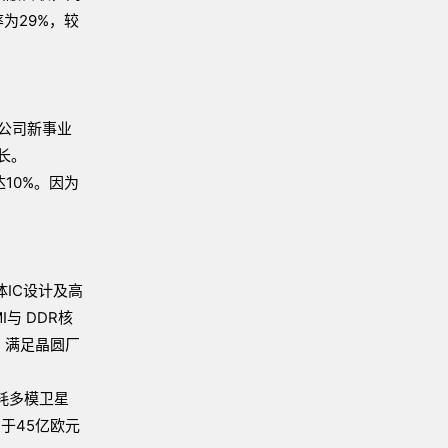
为29%，较
为公司新事业
长。
达10%。因为
体IC设计及高
I与 DDR核
），满足晶圆厂
耗多模卫星
于45亿欧元