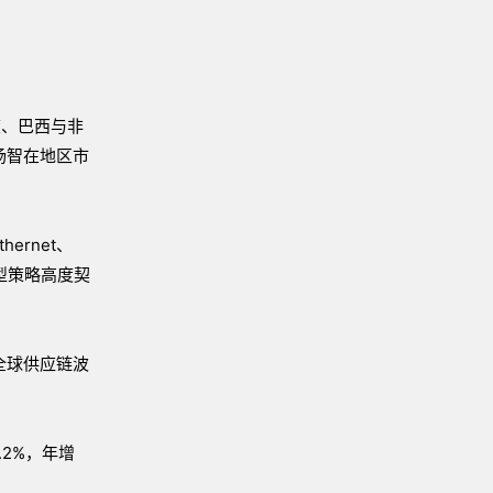
度、巴西与非
扬智在地区市
ernet、
型策略高度契
全球供应链波
.2%，年增