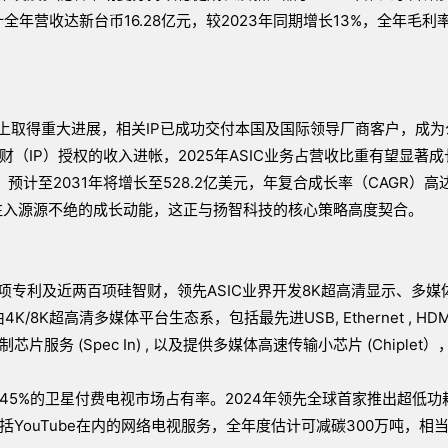
年营收达新台币16.28亿元，较2023年同期增长13%，全年毛利率
业务上取得重大进展，相关IP已成功交付本国及国际领导厂商客户，成
（IP）授权的收入进帐，2025年ASIC业务占营收比重有望显著成
，预计至2031年将增长至528.2亿美元，年复合成长率（CAGR）高
求注入源源不绝的成长动能，这正与扬智科技的核心策略高度契合。
百项专利及近两百项硅智财，领先ASIC业界开发8K超高清显示、多媒
4K/8K超高清多媒体平台生态系，包括最先进USB, Ethernet , HDM
 (Spec In) , 以及提供多媒体高速传输小芯片 (Chiplet
5%的卫星付费电视市场占有率。2024年领先全球首家推出超低功
ouTube在内的网络电视服务，全年度估计可减碳300万吨，相当