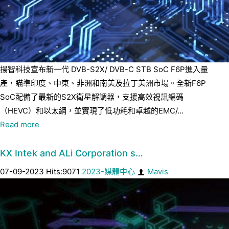
揚智科技宣布新一代 DVB-S2X/ DVB-C STB SoC F6P進入量
產，瞄準印度、中東、非洲和南美及拉丁美洲市場。全新F6P
SoC配備了最新的S2X衛星解調器，支援高效視訊編碼
（HEVC）和以太網，並實現了低功耗和卓越的EMC/...
Read more
KX Intek and ALi Corporation s…
07-09-2023 Hits:9071
2023-媒體中心
Mavis