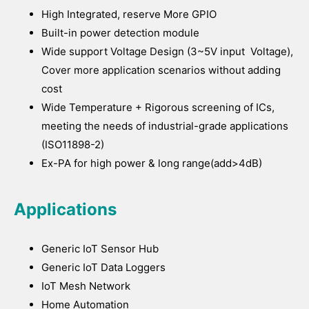
High Integrated, reserve More GPIO
Built-in power detection module
Wide support Voltage Design (3~5V input Voltage),
Cover more application scenarios without adding
cost
Wide Temperature + Rigorous screening of ICs,
meeting the needs of industrial-grade applications
(ISO11898-2)
Ex-PA for high power & long range(add>4dB)
Applications
Generic IoT Sensor Hub
Generic IoT Data Loggers
IoT Mesh Network
Home Automation