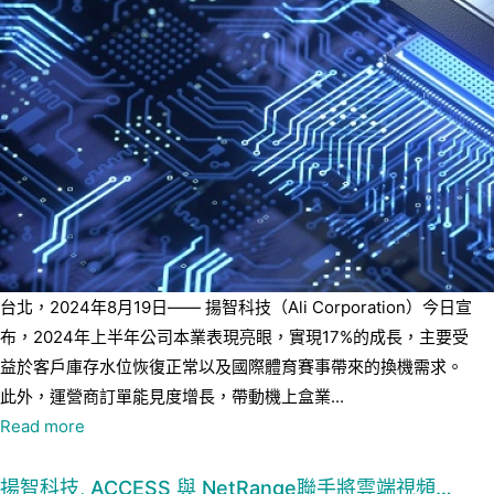
台北，2024年8月19日—— 揚智科技（Ali Corporation）今日宣
布，2024年上半年公司本業表現亮眼，實現17%的成長，主要受
益於客戶庫存水位恢復正常以及國際體育賽事帶來的換機需求。
此外，運營商訂單能見度增長，帶動機上盒業...
Read more
揚智科技, ACCESS 與 NetRange聯手將雲端視頻…