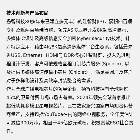
技术创新与产品布局
扬智科技30多年来已建立多元丰沛的硅智财(IP)，累积四百项
专利及近两百项硅智财，领先ASIC业界开发8K超高清显示、
多媒体IC设计及高级信息安全加密(cyber security)技术。针
对特定应用，藉由4K/8K超高清多媒体平台生态系，包括最先
进USB, Ethernet , HDMI与 DDR核心硅智财群，投入先进制
程设计研发，客户可依规格全程订制芯片服务 (Spec In) , 以
及提供多媒体高速传输小芯片 (Chiplet），满足晶圆厂及客户
对于多样化设计及高效率封装整合的需求。
作为全球广播电视芯片的领导企业，扬智科技拥有全球超过
45%的卫星付费电视市场占有率。2024年领先全球首家推出
超低功耗多模卫星电视芯片，已在数家新兴国家市场知名运营
商量产，支持包括YouTube在内的网络电视服务，全年度估计
可减碳300万吨，相当于45亿欧元碳权，积极贡献ESG社会责
任。