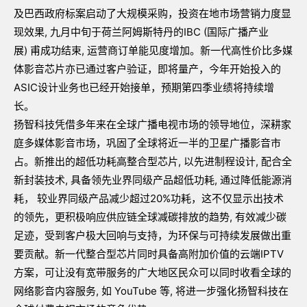
及巴西政府标案启动了大规模采购，投资在地市场营销力度显
现效果, 九月中旬于荷兰阿姆斯特丹的IBC (国际广播产业
展) 甫成功结束, 运营商订单能见度增加。新一代高性价比多媒
体影音芯片亦已通过客户验证，即将量产，今年开始投入的
ASIC设计业务也已经开始接单，预期第四季业绩将持续增
长。
扬智科技凭借多年来在全球广播电视市场的领导地位，深耕家
庭多媒体影音市场，巩固了全球将近一半的卫星广播影音市
占。新推出的超低功耗高整合型芯片, 以先进制程设计, 配合全
新封装技术, 具备领先业界同级产品超低功耗, 通过降低能源消
耗， 较业界同级产品减少超过20%功耗，这不仅显示出技术
的领先，更积极响应供应链全球减碳排放的趋势, 有效减少碳
足迹，受到客户极大回响与支持，为环保与可持续发展做出重
要贡献。新一代整合型芯片同时具备高附加价值的云端IPTV
方案，可让没有宽带服务的广大地区民众可以同时收看全球的
网络影音内容服务, 如 YouTube 等, 将进一步强化扬智科技在