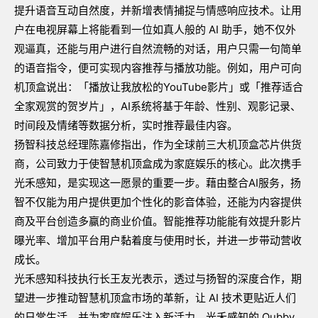
提升语音互动自然度，并新增表情捕捉与情感响应技术。让用
户在电视屏幕上将能看到一位如真人般的
AI
助手，她不仅外
观逼真，还能与用户进行自然流畅的对话，用户只需一句简单
的语音指令，便可实现内容推荐与播放功能。例如，用户可向
机顶盒说出：「播放让我放松的
YouTube
影片」或「推荐适合
全家观赏的贺岁片」，
AI
系统将基于年龄、性别、观影记录、
时间段及情绪等数据分析，实时推荐最佳内容。
扬智科技总经理陈嘉修指出，作为全球前三大机顶盒芯片供货
商，公司致力于使智慧机顶盒成为家庭娱乐的核心。此次携手
光禾感知，是实现这一愿景的重要一步。藉由整合
AI
服务，扬
智不仅能为用户提供更加个性化的影音体验，还能为内容提供
商及平台创造多赢的商业价值。智能推荐功能能有效提升影片
曝光率、增加平台用户黏着度与使用时长，并进一步带动营收
成长。
光禾感知科技执行长王友光表示，透过与扬智的深度合作，期
望进一步推动智慧机顶盒市场的革新，让
AI
技术更贴近人们
的日常生活，并为家庭娱乐注入新活力。光禾感知的
Qubby