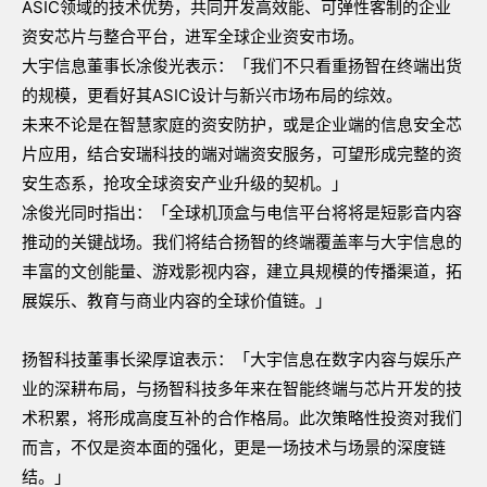
ASIC领域的技术优势，共同开发高效能、可弹性客制的企业
资安芯片与整合平台，进军全球企业资安市场。
大宇信息董事长凃俊光表示：「我们不只看重扬智在终端出货
的规模，更看好其ASIC设计与新兴市场布局的综效。
未来不论是在智慧家庭的资安防护，或是企业端的信息安全芯
片应用，结合安瑞科技的端对端资安服务，可望形成完整的资
安生态系，抢攻全球资安产业升级的契机。」
凃俊光同时指出：「全球机顶盒与电信平台将将是短影音内容
推动的关键战场。我们将结合扬智的终端覆盖率与大宇信息的
丰富的文创能量、游戏影视内容，建立具规模的传播渠道，拓
展娱乐、教育与商业内容的全球价值链。」
扬智科技董事长梁厚谊表示：「大宇信息在数字内容与娱乐产
业的深耕布局，与扬智科技多年来在智能终端与芯片开发的技
术积累，将形成高度互补的合作格局。此次策略性投资对我们
而言，不仅是资本面的强化，更是一场技术与场景的深度链
结。」