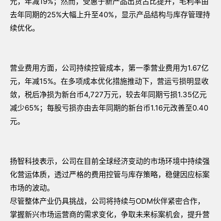
元，年减19%；然而，受惠于新产品出货占比提升，毛利率由
去年同期的25%大幅上升至40%，显示产品结构与库存管理持
续优化。
营业费用方面，公司持续控管成本，第一季营业费用为1.67亿
元，年减15%。在多项成本优化措施推动下，营运亏损明显收
敛，税后净损为新台币4,727万元，较去年同期亏损1.35亿元
减少65%；每股亏损亦由去年同期的新台币1.16元改善至0.40
元。
扬智科技表示，公司在目前全球经济变动的市场环境中持续强
化营运体质，透过严格的费用控管与库存策略，稳健因应标案
市场的波动。
尽管整体产业仍具挑战，公司将持续与ODM伙伴紧密合作，
掌握新兴市场运营商的需求变化，争取未来标案机会，提升营