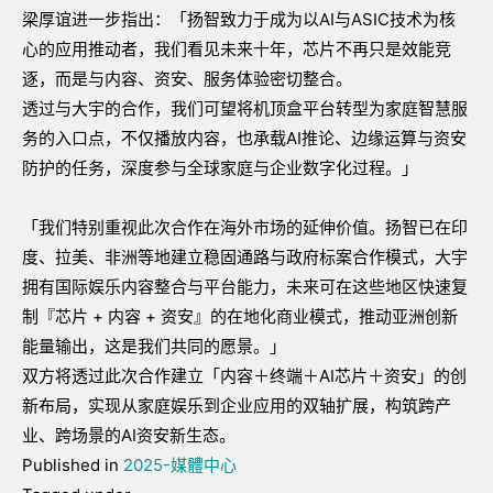
梁厚谊进一步指出：「扬智致力于成为以AI与ASIC技术为核
心的应用推动者，我们看见未来十年，芯片不再只是效能竞
逐，而是与内容、资安、服务体验密切整合。
透过与大宇的合作，我们可望将机顶盒平台转型为家庭智慧服
务的入口点，不仅播放内容，也承载AI推论、边缘运算与资安
防护的任务，深度参与全球家庭与企业数字化过程。」
「我们特别重视此次合作在海外市场的延伸价值。扬智已在印
度、拉美、非洲等地建立稳固通路与政府标案合作模式，大宇
拥有国际娱乐内容整合与平台能力，未来可在这些地区快速复
制『芯片 + 内容 + 资安』的在地化商业模式，推动亚洲创新
能量输出，这是我们共同的愿景。」
双方将透过此次合作建立「内容＋终端＋AI芯片＋资安」的创
新布局，实现从家庭娱乐到企业应用的双轴扩展，构筑跨产
业、跨场景的AI资安新生态。
Published in
2025-媒體中心