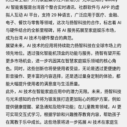
AI
智能客服是台湾首个整合实时通讯、社群软件与
APP
的虚
拟人互动
AI
平台，支持
29
种语言，广泛应用于医疗、金融、
电子、餐饮与零售等领域，这次与扬智科技的合作，标志着
AI
与硬件结合的全新里程碑，将
AI
服务拓展至家庭娱乐市场，
成为台湾
AI
技术与硬件整合的典范。
展望未来，
AI
技术的应用将持续助力扬智科技在全球市场上的
领先地位。透过强化智能机顶盒的功能与服务，扬智有望开拓
更多市场机会，进一步巩固其在智慧家庭娱乐领域的核心角
色。同时，这些创新也将使使用者受益，无论是透过更便捷的
影音操作、更丰富的内容选择，还是透过量身定制的体验，都
能大幅提升使用者的满意度与生活质量。
此外，
AI
技术在智能家庭应用中的潜力无限。未来，扬智科技
与光禾感知的合作将为银发族打造更加贴心的照护方案，例如
提供健康提醒、紧急通知及陪伴功能；在儿童教育领域，
AI
更
可实现交互式学习，根据学龄和兴趣推荐教育内容，帮助孩子
在寓教于乐中成长。这些场景将进一步拓展
AI
技术在家庭生