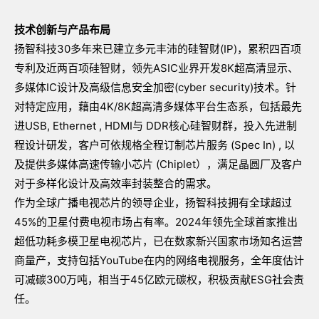
技术创新与产品布局
扬智科技30多年来已建立多元丰沛的硅智财(IP)，累积四百项
专利及近两百项硅智财，领先ASIC业界开发8K超高清显示、
多媒体IC设计及高级信息安全加密(cyber security)技术。针
对特定应用，藉由4K/8K超高清多媒体平台生态系，包括最先
进USB, Ethernet , HDMI与 DDR核心硅智财群，投入先进制
程设计研发，客户可依规格全程订制芯片服务 (Spec In) , 以
及提供多媒体高速传输小芯片 (Chiplet），满足晶圆厂及客户
对于多样化设计及高效率封装整合的需求。
作为全球广播电视芯片的领导企业，扬智科技拥有全球超过
45%的卫星付费电视市场占有率。2024年领先全球首家推出
超低功耗多模卫星电视芯片，已在数家新兴国家市场知名运营
商量产，支持包括YouTube在内的网络电视服务，全年度估计
可减碳300万吨，相当于45亿欧元碳权，积极贡献ESG社会责
任。