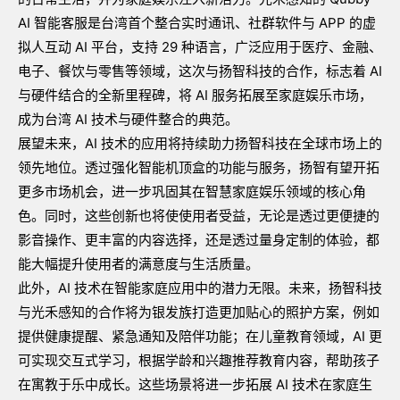
AI
智能客服是台湾首个整合实时通讯、社群软件与
APP
的虚
拟人互动
AI
平台，支持
29
种语言，广泛应用于医疗、金融、
电子、餐饮与零售等领域，这次与扬智科技的合作，标志着
AI
与硬件结合的全新里程碑，将
AI
服务拓展至家庭娱乐市场，
成为台湾
AI
技术与硬件整合的典范。
展望未来，
AI
技术的应用将持续助力扬智科技在全球市场上的
领先地位。透过强化智能机顶盒的功能与服务，扬智有望开拓
更多市场机会，进一步巩固其在智慧家庭娱乐领域的核心角
色。同时，这些创新也将使使用者受益，无论是透过更便捷的
影音操作、更丰富的内容选择，还是透过量身定制的体验，都
能大幅提升使用者的满意度与生活质量。
此外，
AI
技术在智能家庭应用中的潜力无限。未来，扬智科技
与光禾感知的合作将为银发族打造更加贴心的照护方案，例如
提供健康提醒、紧急通知及陪伴功能；在儿童教育领域，
AI
更
可实现交互式学习，根据学龄和兴趣推荐教育内容，帮助孩子
在寓教于乐中成长。这些场景将进一步拓展
AI
技术在家庭生