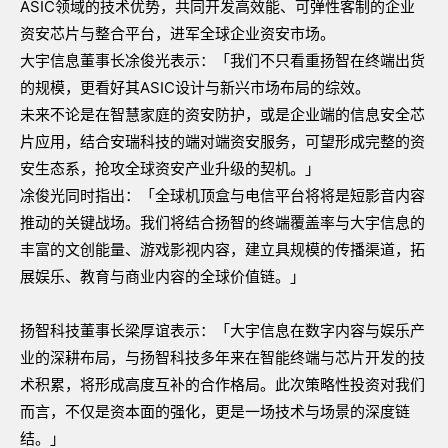
ASIC领域的技术优势，共同开发高效能、可弹性客制的企业
资安芯片与整合平台，进军全球企业资安市场。
大宇信息董事长凃俊光表示：「我们不只看重扬智在终端出货
的规模，更看好其ASIC设计与新兴市场布局的综效。
未来不论是在智慧家庭的资安防护，或是企业端的信息安全芯
片应用，结合安瑞科技的端对端资安服务，可望形成完整的资
安生态系，抢攻全球资安产业升级的契机。」
凃俊光同时指出：「全球机顶盒与电信平台将将是短影音内容
推动的关键战场。我们将结合扬智的终端覆盖率与大宇信息的
丰富的文创能量、游戏影视内容，建立具规模的传播渠道，拓
展娱乐、教育与商业内容的全球价值链。」
扬智科技董事长梁厚谊表示：「大宇信息在数字内容与娱乐产
业的深耕布局，与扬智科技多年来在智能终端与芯片开发的技
术积累，将形成高度互补的合作格局。此次策略性投资对我们
而言，不仅是资本面的强化，更是一场技术与场景的深度链
结。」