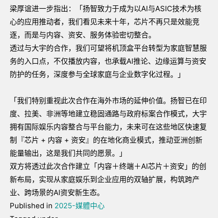
梁厚谊进一步指出：「扬智致力于成为以AI与ASIC技术为核
心的应用推动者，我们看见未来十年，芯片不再只是效能竞
逐，而是与内容、资安、服务体验密切整合。
透过与大宇的合作，我们可望将机顶盒平台转型为家庭智慧服
务的入口点，不仅播放内容，也承载AI推论、边缘运算与资安
防护的任务，深度参与全球家庭与企业数字化过程。」
「我们特别重视此次合作在海外市场的延伸价值。扬智已在印
度、拉美、非洲等地建立稳固通路与政府标案合作模式，大宇
拥有国际娱乐内容整合与平台能力，未来可在这些地区快速复
制『芯片 + 内容 + 资安』的在地化商业模式，推动亚洲创新
能量输出，这是我们共同的愿景。」
双方将透过此次合作建立「内容＋终端＋AI芯片＋资安」的创
新布局，实现从家庭娱乐到企业应用的双轴扩展，构筑跨产
业、跨场景的AI资安新生态。
Published in
2025-媒體中心