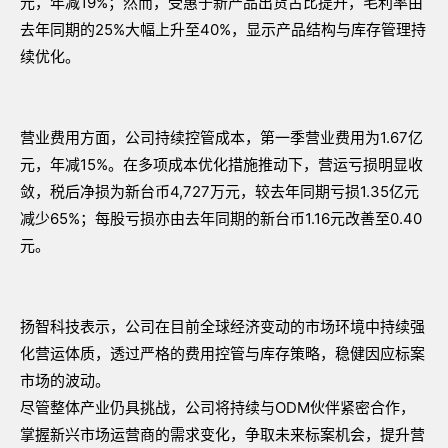
元，年减19%；然而，受惠于新产品出货占比提升，毛利率由
去年同期的25%大幅上升至40%，显示产品结构与库存管理持
续优化。
营业费用方面，公司持续控管成本，第一季营业费用为1.67亿
元，年减15%。在多项成本优化措施推动下，营运亏损明显收
敛，税后净损为新台币4,727万元，较去年同期亏损1.35亿元
减少65%；每股亏损亦由去年同期的新台币1.16元改善至0.40
元。
扬智科技表示，公司在目前全球经济变动的市场环境中持续强
化营运体质，透过严格的费用控管与库存策略，稳健因应标案
市场的波动。
尽管整体产业仍具挑战，公司将持续与ODM伙伴紧密合作，
掌握新兴市场运营商的需求变化，争取未来标案机会，提升营