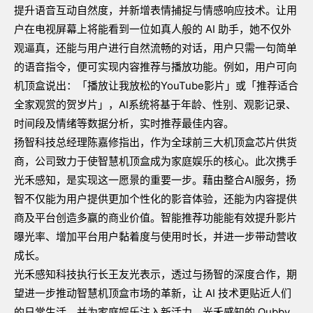
提升语音互动自然度，并新增表情捕捉与情感响应技术。让用
户在电视屏幕上将能看到一位如真人般的
AI
助手，她不仅外
观逼真，还能与用户进行自然流畅的对话，用户只需一句简单
的语音指令，便可实现内容推荐与播放功能。例如，用户可向
机顶盒说出：「播放让我放松的
YouTube
影片」或「推荐适合
全家观赏的贺岁片」，
AI
系统将基于年龄、性别、观影记录、
时间段及情绪等数据分析，实时推荐最佳内容。
扬智科技总经理陈嘉修指出，作为全球前三大机顶盒芯片供货
商，公司致力于使智慧机顶盒成为家庭娱乐的核心。此次携手
光禾感知，是实现这一愿景的重要一步。藉由整合
AI
服务，扬
智不仅能为用户提供更加个性化的影音体验，还能为内容提供
商及平台创造多赢的商业价值。智能推荐功能能有效提升影片
曝光率、增加平台用户黏着度与使用时长，并进一步带动营收
成长。
光禾感知科技执行长王友光表示，透过与扬智的深度合作，期
望进一步推动智慧机顶盒市场的革新，让
AI
技术更贴近人们
的日常生活，并为家庭娱乐注入新活力。光禾感知的
Qubby