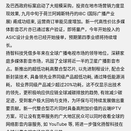
及巴西政府标案启动了大规模采购，投资在地市场营销力度显
现效果, 九月中旬于荷兰阿姆斯特丹的IBC (国际广播产业
展) 甫成功结束, 运营商订单能见度增加。新一代高性价比多媒
体影音芯片亦已通过客户验证，即将量产，今年开始投入的
ASIC设计业务也已经开始接单，预期第四季业绩将持续增
长。
扬智科技凭借多年来在全球广播电视市场的领导地位，深耕家
庭多媒体影音市场，巩固了全球将近一半的卫星广播影音市
占。新推出的超低功耗高整合型芯片, 以先进制程设计, 配合全
新封装技术, 具备领先业界同级产品超低功耗, 通过降低能源消
耗， 较业界同级产品减少超过20%功耗，这不仅显示出技术
的领先，更积极响应供应链全球减碳排放的趋势, 有效减少碳
足迹，受到客户极大回响与支持，为环保与可持续发展做出重
要贡献。新一代整合型芯片同时具备高附加价值的云端IPTV
方案，可让没有宽带服务的广大地区民众可以同时收看全球的
网络影音内容服务, 如 YouTube 等, 将进一步强化扬智科技在