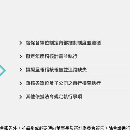
會報告外，並每季或必要時向董事長及審計委員會報告，除會議進