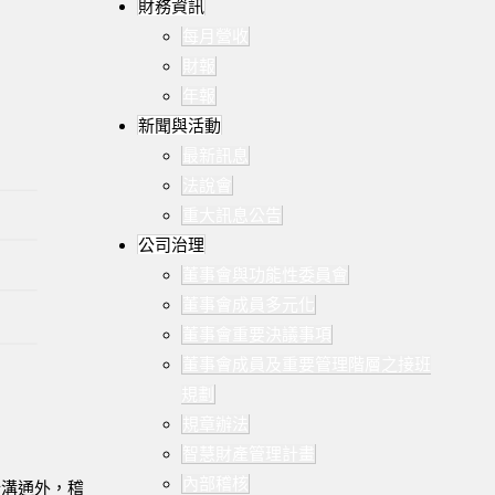
財務資訊
每月營收
財報
年報
新聞與活動
最新訊息
法說會
重大訊息公告
公司治理
董事會與功能性委員會
董事會成員多元化
董事會重要決議事項
董事會成員及重要管理階層之接班
規劃
規章辦法
智慧財產管理計畫
內部稽核
行溝通外，稽