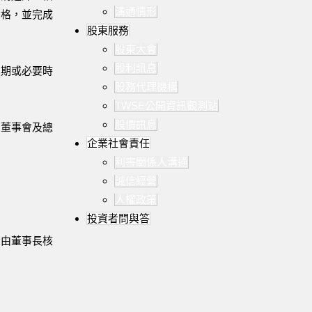
溝通情形
資格，並完成
股東服務
股東大會
股利訊息
定期或必要時
股務代理機構
TWSE公開資訊觀測站
股價訊息
為董事會及總
企業社會責任
利害關係人溝通
誠信經營
人權政策
投資者問與答
示由董事長核