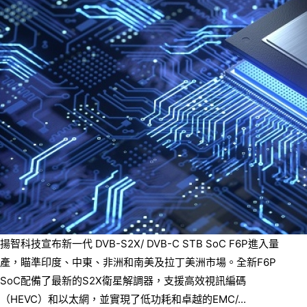
揚智科技宣布新一代 DVB-S2X/ DVB-C STB SoC F6P進入量
產，瞄準印度、中東、非洲和南美及拉丁美洲市場。全新F6P
SoC配備了最新的S2X衛星解調器，支援高效視訊編碼
（HEVC）和以太網，並實現了低功耗和卓越的EMC/...