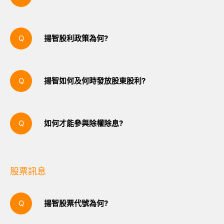
股東結構請參閱公開資訊觀測站股權分散表或公司
年報。
揚智股利政策為何?
主要股東名單
本公司所屬產業正處於成長階段，視投資環境、資
金需求、公司業務及財務規畫等因素，得將當年度
2017
2018
2019
2020
2021
揚智如何及何時發放股東股利?
可分配盈餘全數分派。盈餘之分派得以現金或股票
方式發放，惟股東現金股利分派之比例不低於股東
股東股利須經由股東會決議通過，現金股利即可依
股利總額之百分之十(10%)。股東股息及紅利由董事
據此決議發放，但股票股利則須向主管機關申報生
如何才能參與除權除息?
會擬具分派案，提報股東會決議之。
效後始可發放。每年度之股利金額與發放日期，請
參閱公司之股利訊息與最新訊息發布。
股東必需於除權除息交易日前持有本公司股票，方
可參與除權除息。
股票訊息
揚智股票代號為何?
揚智股票代號為3041。