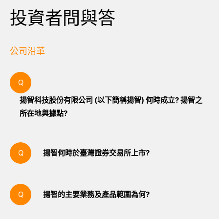
投資者問與答
公司沿革
揚智科技股份有限公司 (以下簡稱揚智) 何時成立? 揚智之
所在地與據點?
揚智於1993年6月10日成立。揚智之企業總部位於
台灣台北市，另外在新竹、深圳、珠海、成都、韓
揚智何時於臺灣證券交易所上市?
國首爾及印度新德里均設有據點。
揚智普通股於2002年8月26日於臺灣證券交易所上
市。
揚智的主要業務及產品範圍為何?
揚智為專業且創新IC設計領導廠商，產品專注於數