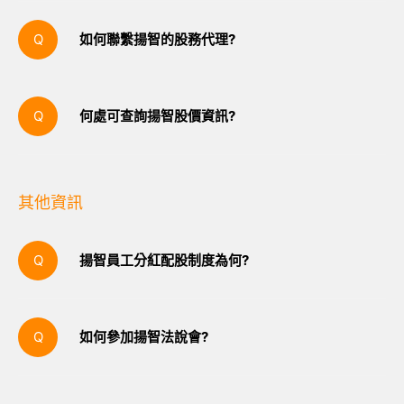
如何聯繫揚智的股務代理?
中國信託商業銀行代理部地址 100臺北市重慶南路
一段83號6樓電話 +886-2-6636-5566
何處可查詢揚智股價資訊?
請查詢臺灣證券交易所網站，網址為，
www.twse.com.tw
。
其他資訊
揚智員工分紅配股制度為何?
揚智透過員工分紅制度與員工共享公司的獲利成
果。可以現金或股票形式發放。依公司章程規定，
如何參加揚智法說會?
員工酬勞不低於當年度可分配盈餘之百分之五。
請參閱新聞與活動項下的最新訊息。