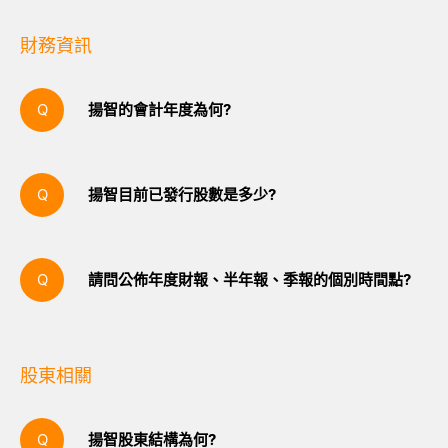
位機上盒(Set-top Box)系統晶片之開發，詳細資訊
請參考 產品資訊 。
財務資訊
揚智的會計年度為何?
每年12月31日為會計年度最後一日。
揚智目前已發行股數是多少?
揚智目前已發行普通股為193,659,746股。
請問公佈年度財報、半年報、季報的個別時間點?
依現行法規之規定，年度財務報告公佈期限為每營
業年度終了後三個月內；第一季、第二季及第三季
為該季終了後四十五日內。
股東相關
揚智股東結構為何?