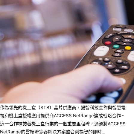
作為領先的機上盒（STB）晶片供應商，揚智科技宣佈與智慧電
視和機上盒授權應用提供商ACCESS NetRange達成戰略合作。
這一合作標誌著機上盒行業的一個重要里程碑，通過將ACCESS
NetRange的雲端流覽器解決方案整合到揚智的即時...