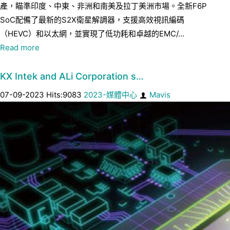
產，瞄準印度、中東、非洲和南美及拉丁美洲市場。全新F6P
SoC配備了最新的S2X衛星解調器，支援高效視訊編碼
（HEVC）和以太網，並實現了低功耗和卓越的EMC/...
Read more
KX Intek and ALi Corporation s…
07-09-2023 Hits:9083
2023-媒體中心
Mavis