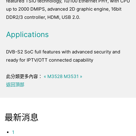
featured TSIO technology, 10/100 Ethernet PHY, with CPU
up to 2000 DMIPS, advanced 2D graphic engine, 16bit
DDR2/3 controller, HDMI, USB 2.0.
Applications
DVB-S2 SoC full features with advanced security and
ready for IPTV/OTT connected capability
此分類更多內容：
« M3528
M3531 »
返回頂部
最新消息
1