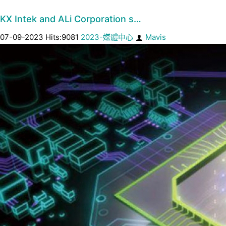
KX Intek and ALi Corporation s…
07-09-2023 Hits:9081
2023-媒體中心
Mavis