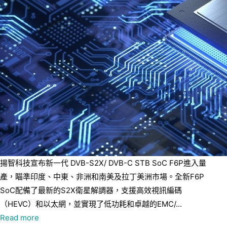
揚智科技宣布新一代 DVB-S2X/ DVB-C STB SoC F6P進入量
產，瞄準印度、中東、非洲和南美及拉丁美洲市場。全新F6P
SoC配備了最新的S2X衛星解調器，支援高效視訊編碼
（HEVC）和以太網，並實現了低功耗和卓越的EMC/...
Read more