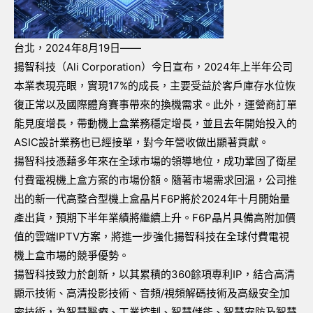
台北，
2024
年
8
月
19
日
——
揚智科技（
Ali Corporation
）今日宣布，
2024
年上半年公司
本業表現亮眼，實現
17%
的成長，主要受益於客戶庫存水位恢
復正常以及國際體育賽事帶來的換機需求。此外，運營商訂單
能見度增長，帶動機上盒業務穩定增長，並且去年開始投入的
ASIC
設計業務也已經接單，對今年營收做出顯著貢獻。
揚智科技憑藉多年來在全球市場的領導地位，成功鞏固了衛星
付費電視機上盒方案的市場份額。隨著市場需求回溫，公司推
出的新一代高整合型機上盒晶片
F6P
將於
2024
年十月開始量
產出貨，預期下半年業績將繼續上升。
F6P
晶片具備高附加價
值的雲端
IPTV
方案，將進一步強化揚智科技在全球付費電視
機上盒市場的競爭優勢。
揚智科技致力於創新，以其累積的
360
餘項專利
IP
，結合高清
顯示技術、高清投影技術、音頻
/
視頻解碼技術及高級安全加
密技術，為智慧醫療、工業控制、智慧儲能、智慧安防及智慧