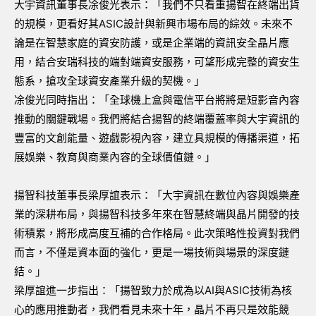
大宇資訊董事長凃俊光表示：「我們不只看重揚智在終端出貨
的規模，更看好其ASIC設計與新興市場布局的綜效。未來不
論是在智慧家庭的資安防護，或是企業端的資訊安全晶片應
用，結合安瑞科技的端對端資安服務，可望形成完整的資安生
態系，搶攻全球資安產業升級的契機。」
凃俊光同時指出：「全球機上盒與電信平台將將是短影音內容
推動的關鍵戰場。我們將結合揚智的終端覆蓋率與大宇資訊的
豐富的文創能量、遊戲影視內容，建立具規模的傳播渠道，拓
展娛樂、教育與商業內容的全球價值鏈。」
揚智科技董事長梁厚誼表示：「大宇資訊在數位內容與娛樂產
業的深耕布局，與揚智科技多年來在智慧終端與晶片開發的技
術積累，將形成高度互補的合作格局。此次策略性投資對我們
而言，不僅是資本面的強化，更是一場技術與場景的深度鏈
結。」
梁厚誼進一步指出：「揚智致力於成為以AI與ASIC技術為核
心的應用推動者，我們看見未來十年，晶片不再只是效能競