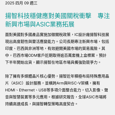
2025 四月 09 週三
揚智科技穩健應對美國關稅衝擊 專注
新興市場與ASIC業務拓展
面對美國對多國產品實施加徵關稅政策，IC設計廠揚智科技展
現出高度韌性與靈活應變能力。公司長期專注新興市場，包括
印度、巴西與非洲等地，有效避開美國市場的貿易風險。其
中，巴西市場ODM客戶近期取得逾百萬套機上盒標案，預計
下半年開始出貨，顯示揚智在地區市場具備強勁競爭力。
除了擁有多媒體晶片核心優勢，揚智近年積極布局特殊應用晶
片（ASIC）設計服務，並橫跨Arm與RISC-V架構，擁有
HDMI、Ethernet、USB等多項介面整合能力，切入影像、聲
音與智慧裝置等多元應用。根據研究報告，全球ASIC市場將
持續高速成長，與揚智轉型策略高度契合。