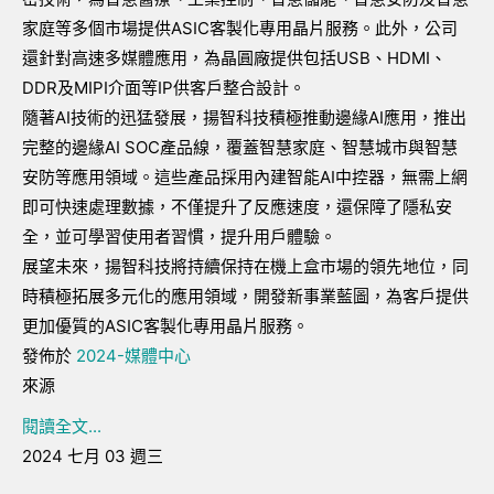
家庭等多個市場提供
ASIC
客製化專用晶片服務。此外，公司
還針對高速多媒體應用，為晶圓廠提供包括
USB
、
HDMI
、
DDR
及
MIPI
介面等
IP
供客戶整合設計。
隨著
AI
技術的迅猛發展，揚智科技積極推動邊緣
AI
應用，推出
完整的邊緣
AI SOC
產品線，覆蓋智慧家庭、智慧城市與智慧
安防等應用領域。這些產品採用內建智能
AI
中控器，無需上網
即可快速處理數據，不僅提升了反應速度，還保障了隱私安
全，並可學習使用者習慣，提升用戶體驗。
展望未來，揚智科技將持續保持在機上盒市場的領先地位，同
時積極拓展多元化的應用領域，開發新事業藍圖，為客戶提供
更加優質的
ASIC
客製化專用晶片服務。
發佈於
2024-媒體中心
來源
閱讀全文...
2024 七月 03 週三