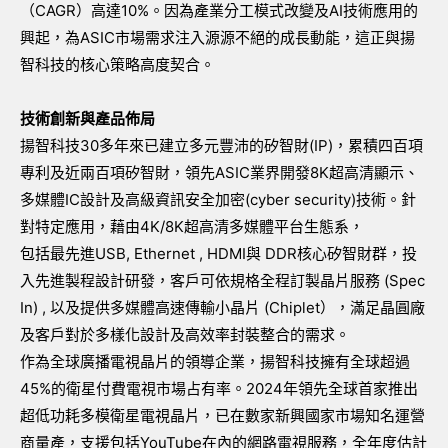
（CAGR）高達10%。因為產業分工模式改變及AI技術應用的
興起，為ASIC市場需求注入源源不絕的成長動能，這正與揚
智科技的核心策略高度契合。
技術創新與產品佈局
揚智科技30多年來已建立多元豐沛的矽智財(IP)，累積四百項
專利及近兩百項矽智財，領先ASIC業界開發8K超高清顯示、
多媒體IC設計及高級資訊安全加密(cyber security)技術。針
對特定應用，藉由4K/8K超高清多媒體平台生態系，
包括最先進USB, Ethernet , HDMI與 DDR核心矽智財群，投
入先進製程設計研發，客戶可依規格全程訂製晶片服務 (Spec
In) , 以及提供多媒體高速傳輸小晶片 (Chiplet），滿足晶圓廠
及客戶對於多樣化設計及高效率封裝整合的需求。
作為全球廣播電視晶片的領導企業，揚智科技擁有全球超過
45%的衛星付費電視市場占有率。2024年領先全球首家推出
超低功耗多模衛星電視晶片，已在數家新興國家市場知名運營
商量產，支援包括YouTube在內的網路電視服務，全年度估計