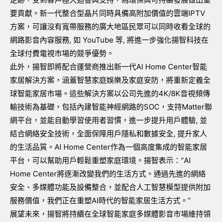
要貢獻。新一代整合型晶片同時具備高附加價值的雲端
IPTV
方案，可讓沒有寬帶服務的廣大地區民眾可以同時收看全球的
網路影音內容服務
,
如
YouTube
等
,
將進一步強化揚智科技在
全球付費電視市場的競爭優勢。
此外，揚智即將配合運營商推出新一代
AI Home Center
智能
家居解決方案，涵蓋智慧家庭娛樂及家庭安防，將重新定義全
球智能家居市場。這些解決方案以公司先進的
4K/8K
音視頻傳
輸技術為基礎，包括內建智能神經網路的
SOC
，支持
Matter
聯
網平台，並能自動學習使用者習慣，進一步提升用戶體驗
,
並
結合網絡安全技術，全面保障用戶隱私和數據安全
,
提升家人
的生活品質。
AI Home Center
作為一個高度集成的智能家居
平台，可以幫助用戶輕鬆重塑家庭環境。揚智表示：“
AI
Home Center
將逐漸改變我們的生活方式。通過先進的網絡
安全、多媒體功能及設備整合，並配合人工智慧模型提供附加
服務價值，我們正在重塑
AI
時代的智能家居生活方式。”
展望未來，揚智將持續在全球智能家庭多媒體影音市場維持領