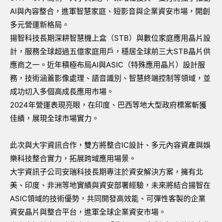
AI與內容整合，進軍智慧家庭、短影音與企業資安市場，開創
多元營運新格局。
揚智科技長期深耕智慧機上盒（STB）與數位家庭應用晶片設
計，服務全球超過五億家庭用戶，穩居全球前三大STB晶片供
應商之一。近年積極布局AI與ASIC（特殊應用晶片）設計服
務，技術涵蓋影像處理、語音識別、智慧終端控制等領域，並
成功切入多個高成長應用市場。
2024年營運表現亮眼，在印度、巴西等地大型政府標案斬獲
佳績，展現全球市場實力。
此次與大宇資訊合作，雙方將整合IC設計、多元內容資產與娛
樂科技整合實力，拓展跨域應用場景。
大宇資訊子公司安瑞科技長期專注於資安解決方案，擁有北
美、印度、非洲等地實績與資安部署經驗，未來將結合揚智在
ASIC領域的技術優勢，共同開發高效能、可彈性客製的企業
資安晶片與整合平台，進軍全球企業資安市場。