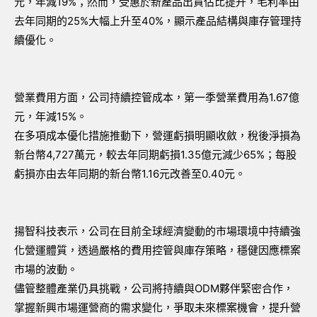
元，年減19%；然而，受惠於新產品出貨佔比提升，毛利率由
去年同期的25%大幅上升至40%，顯示產品結構與庫存管理持
續優化。
營業費用方面，公司持續控管成本，第一季營業費用為1.67億
元，年減15%。
在多項成本優化措施推動下，營運虧損明顯收斂，稅後淨損為
新台幣4,727萬元，較去年同期虧損1.35億元減少65%；每股
虧損亦由去年同期的新台幣1.16元改善至0.40元。
揚智科技表示，公司在目前全球經濟變動的市場環境中持續強
化營運體質，透過嚴格的費用控管與庫存策略，穩健因應標案
市場的波動。
儘管整體產業仍具挑戰，公司將持續與ODM夥伴緊密合作，
掌握新興市場運營商的需求變化，爭取未來標案機會，提升營