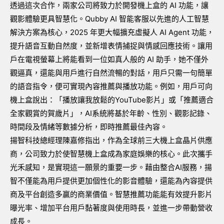
透過這次合作，兩家公司將致力於開發機上盒的 AI 功能，讓
觀影體驗更具智慧化。Qubby AI 智能客服以先進的人工智慧
解決方案為核心，2025 年更大幅擴充虛擬人 AI Agent 功能，
提升語音互動自然度，並新增表情捕捉與情感回應技術。讓用
戶在電視螢幕上將能看到一位如真人般的 AI 助手，她不僅外
觀逼真，還能與用戶進行自然流暢的對話，用戶只需一句簡單
的語音指令，便可實現內容推薦與播放功能。例如，用戶可向
機上盒說出：「播放讓我放鬆的YouTube影片」或「推薦適合
全家觀賞的賀歲片」，AI系統將基於年齡、性別、觀影記錄、
時間段及情緒等數據分析，即時推薦最佳內容。
揚智科技總經理陳嘉修指出，作為全球前三大機上盒晶片供應
商，公司致力於使智慧機上盒成為家庭娛樂的核心。此次攜手
光禾感知，是實現這一願景的重要一步。藉由整合AI服務，揚
智不僅能為用戶提供更加個性化的影音體驗，還能為內容提供
商及平台創造多贏的商業價值。智慧推薦功能能有效提升影片
曝光率、增加平台用戶黏著度與使用時長，並進一步帶動營收
成長。