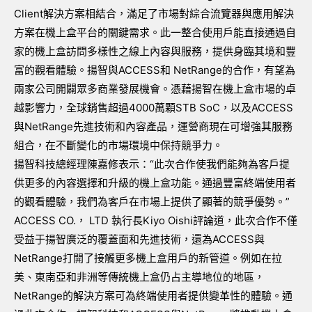
Client解決方案相結合，滿足了市場對綜合流覽器與應用解決
方案在機上盒平台的關鍵需求。此一整合使用戶能直接通過自
家的機上盒訪問多樣性之線上內容與服務，提供身臨其境和豐
富的觀看體驗。揚智與ACCESS和 NetRange的合作，有望為
兩家公司開闢眾多商業發展機會。憑藉揚智在機上盒市場的卓
越影響力，全球銷售超過4000萬顆STB SoC，以及ACCESS
與NetRange先進技術和內容產品，運營商現在可增強其服務
組合，在不斷變化的市場環境中保持競爭力。
揚智科技總經理陳嘉修表示：“此次合作使我們能夠為客戶提
供更多的內容選擇和升級的機上盒功能。通過豐富終端使用者
的觀看體驗，我們為客戶在市場上提供了顯著的競爭優勢。”
ACCESS CO.， LTD 執行長Kiyo Oishi評論道，此次合作不僅
受益于揚智廣泛的覆蓋面和先進技術，還為ACCESS與
NetRange打開了接觸更多機上盒用戶的新管道。例如在拉
美、東南亞和非洲等傳統機上盒仍占主導地位的地區，
NetRange的解決方案可為終端使用者提供變革性的體驗。通