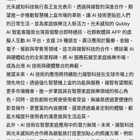
光禾感知科技執行長王友光表示，透過與揚智的深度合作，期
望進一步推動智慧機上盒市場的革新，讓 AI 技術更貼近人們
的日常生活，並為家庭娛樂注入新活力。光禾感知的 Qubby
AI 智能客服是台灣首個整合即時通訊、社群軟體與 APP 的虛
擬人互動 AI 平台，支援 29 種語言，廣泛應用於醫療、金融、
電子、餐飲與零售等領域，這次與揚智科技的合作，標誌著 AI
與硬體結合的全新里程碑，將 AI 服務拓展至家庭娛樂市場，
成為台灣 AI 技術與硬體整合的典範。
展望未來，AI 技術的應用將持續助力揚智科技在全球市場上的
領先地位。透過強化智慧機上盒的功能與服務，揚智有望開拓
更多市場機會，進一步鞏固其在智慧家庭娛樂領域的核心角
色。同時，這些創新也將使使用者受益，無論是透過更便捷的
影音操作、更豐富的內容選擇，還是透過量身定制的體驗，都
能大幅提升使用者的滿意度與生活品質。
此外，AI 技術在智慧家庭應用中的潛力無限。未來，揚智科技
與光禾感知的合作將為銀髮族打造更加貼心的照護方案，例如