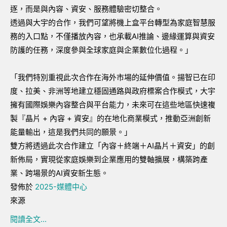
逐，而是與內容、資安、服務體驗密切整合。
透過與大宇的合作，我們可望將機上盒平台轉型為家庭智慧服
務的入口點，不僅播放內容，也承載AI推論、邊緣運算與資安
防護的任務，深度參與全球家庭與企業數位化過程。」
「我們特別重視此次合作在海外市場的延伸價值。揚智已在印
度、拉美、非洲等地建立穩固通路與政府標案合作模式，大宇
擁有國際娛樂內容整合與平台能力，未來可在這些地區快速複
製『晶片 + 內容 + 資安』的在地化商業模式，推動亞洲創新
能量輸出，這是我們共同的願景。」
雙方將透過此次合作建立「內容＋終端＋AI晶片＋資安」的創
新佈局，實現從家庭娛樂到企業應用的雙軸擴展，構築跨產
業、跨場景的AI資安新生態。
發佈於
2025-媒體中心
來源
閱讀全文...