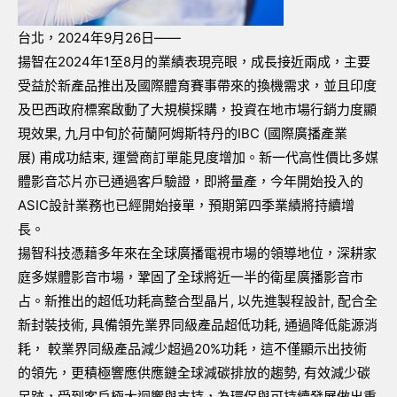
台北，
2024
年
9
月
26
日——
揚智在
2024
年
1
至
8
月的業績表現亮眼，成長接近兩成，主要
受益於新產品推出及國際體育賽事帶來的換機需求，並且印度
及巴西政府標案啟動了大規模採購，投資在地市場行銷力度顯
現效果
,
九月中旬於荷蘭阿姆斯特丹的
IBC (
國際廣播產業
展
)
甫成功結束
,
運營商訂單能見度增加。新一代高性價比多媒
體影音芯片亦已通過客戶驗證，即將量產，今年開始投入的
ASIC
設計業務也已經開始接單，預期第四季業績將持續增
長。
揚智科技憑藉多年來在全球廣播電視市場的領導地位，深耕家
庭多媒體影音市場，鞏固了全球將近一半的衛星廣播影音市
占。新推出的超低功耗高整合型晶片
,
以先進製程設計
,
配合全
新封裝技術
,
具備領先業界同級產品超低功耗
,
通過降低能源消
耗， 較業界同級產品減少超過
20%
功耗，這不僅顯示出技術
的領先，更積極響應供應鏈全球減碳排放的趨勢
,
有效減少碳
足跡，受到客戶極大迴響與支持，為環保與可持續發展做出重