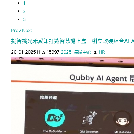
1
2
3
Prev
Next
揚智攜光禾感知打造智慧機上盒 樹立軟硬結合AI Ag
20-01-2025 Hits:15997
2025-媒體中心
HR