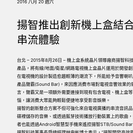
2016 八月 20 週六
揚智推出創新機上盒結合S
串流體驗
台北 – 2015年8月26日 – 機上盒系統晶片領導廠商揚智
產品，將有線/地面/衛星/網路電視機上盒晶片運用於開發
在電視機的設計製造愈趨輕薄的潮流下，所能給予音響喇叭
產品聲霸(Sound Bar)，來因應消費市場對電視音響
言，聲霸又是一項額外需要連接到現有包含電視、機上盒等
惱，讓消費大眾能夠輕鬆便捷地享受影音娛樂。
揚智的創新整合方案不但可強化來自電視廣播的串流音訊品
碟裡儲存的音樂、或透過藍芽技術播放行動裝置上的歌曲，還能播
者也能透過Android智慧型手機來遙控揚智STB/Sound Ba
揚智科技董事長暨總經理林申彬博士表示，“揚智開發高效