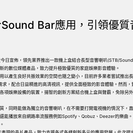
ound Bar應用，引領優質
科技今日宣佈，領先業界推出一款機上盒結合長型音響喇叭(STB/Sound 
創新的數位媒體產品，致力提升極致優質的家庭娛樂影音體驗。
用以產生良好共振效果的空間也隨之變小，目前許多業者嘗試推出
效果的需求，配合日益精進的高清視訊，提供全面極致的影音體驗。然而
各項娛樂設備的裝置，揚智的創新方案結合機上盒與聲霸，免除另
質，同時能做為獨立的音響喇叭，在不需要打開電視機的情況下，直
放來自網路串流服務例如Spotify、Qobuz、Deezer的樂曲
r。
能表現的晶片產品，致力支援各式各樣創新多元的應用發展，此次提出