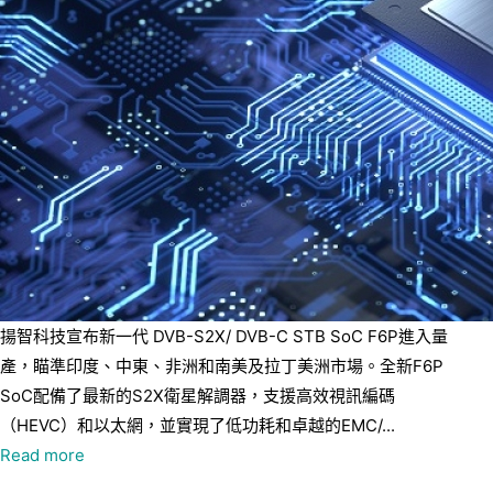
揚智科技宣布新一代 DVB-S2X/ DVB-C STB SoC F6P進入量
產，瞄準印度、中東、非洲和南美及拉丁美洲市場。全新F6P
SoC配備了最新的S2X衛星解調器，支援高效視訊編碼
（HEVC）和以太網，並實現了低功耗和卓越的EMC/...
Read more