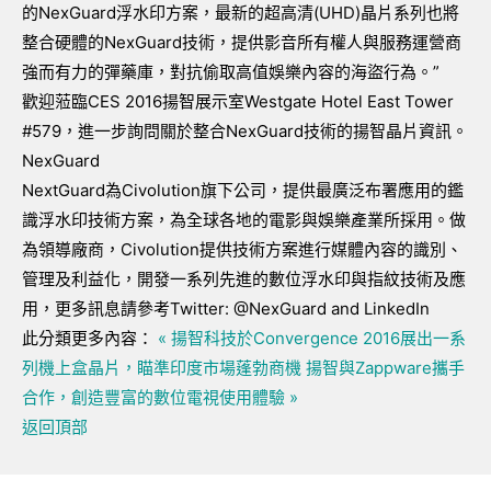
的NexGuard浮水印方案，最新的超高清(UHD)晶片系列也將
整合硬體的NexGuard技術，提供影音所有權人與服務運營商
強而有力的彈藥庫，對抗偷取高值娛樂內容的海盜行為。”
歡迎蒞臨CES 2016揚智展示室Westgate Hotel East Tower
#579，進一步詢問關於整合NexGuard技術的揚智晶片資訊。
NexGuard
NextGuard為Civolution旗下公司，提供最廣泛布署應用的鑑
識浮水印技術方案，為全球各地的電影與娛樂產業所採用。做
為領導廠商，Civolution提供技術方案進行媒體內容的識別、
管理及利益化，開發一系列先進的數位浮水印與指紋技術及應
用，更多訊息請參考Twitter: @NexGuard and LinkedIn
此分類更多內容：
« 揚智科技於Convergence 2016展出一系
列機上盒晶片，瞄準印度市場蓬勃商機
揚智與Zappware攜手
合作，創造豐富的數位電視使用體驗 »
返回頂部