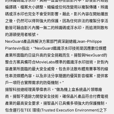
的辨識碼或浮水印，其將一直留存在該影片中，即使影片經過
編譯碼、檔案大小調整、縮編或任何改變用以複製傳播，辨識
碼或浮水印也完全不會受到影響。藉此，影片內容在開始播放
之後，仍然可以得到強大的保護，因為任何非法的複製分享活
動皆可藉由影片內獨一無二的辨識碼或浮水印，而追溯到散布
的源頭使用者帳號。
NexGuard產品與解決方案部門資深副總裁Jean-Philippe
Plantevin指出，“NexGuard鑑識浮水印技術是因應數位媒體
產業所面臨的日益升高的安全挑戰而生，揚智與NexGuard的
整合方案具備符合MovieLabs標準的鑑識浮水印技術，針對內
容產業所面臨的最大安全威脅，包含非法散布體育賽事等的線
性串流媒體內容，以及非法分享隨選的優質影音檔案，提供客
戶一項符合實際需求的防衛機制。”
揚智科技總經理黃學偉表示，“做為機上盒系統晶片領導廠
商，揚智不遺餘力開發安全技術，確保晶片產品符合付費電視
產業的最高安全要求，揚智晶片已具備多項強大的保護機制，
包含運行在TEE 環境(Trusted Execution Environment)之下