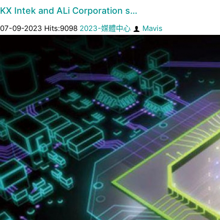
KX Intek and ALi Corporation s…
07-09-2023 Hits:9098
2023-媒體中心
Mavis