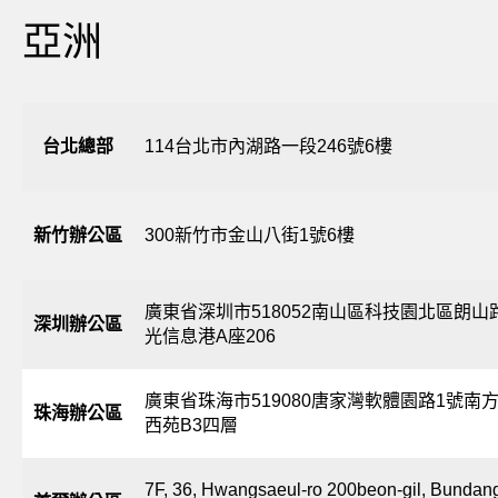
亞洲
台北總部
114台北市內湖路一段246號6樓
新竹辦公區
300新竹市金山八街1號6樓
廣東省深圳市518052南山區科技園北區朗山
深圳辦公區
光信息港A座206
廣東省珠海市519080唐家灣軟體園路1號南
珠海辦公區
西苑B3四層
7F, 36, Hwangsaeul-ro 200beon-gil, Bundan