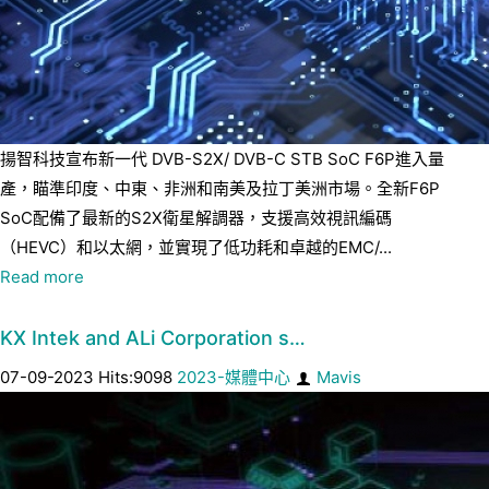
揚智科技宣布新一代 DVB-S2X/ DVB-C STB SoC F6P進入量
產，瞄準印度、中東、非洲和南美及拉丁美洲市場。全新F6P
SoC配備了最新的S2X衛星解調器，支援高效視訊編碼
（HEVC）和以太網，並實現了低功耗和卓越的EMC/...
Read more
KX Intek and ALi Corporation s…
07-09-2023 Hits:9098
2023-媒體中心
Mavis