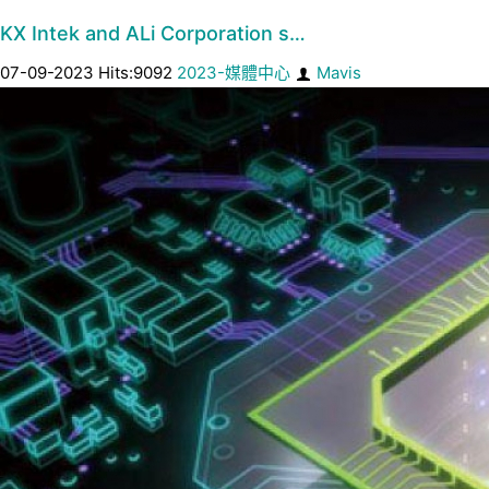
KX Intek and ALi Corporation s…
07-09-2023 Hits:9092
2023-媒體中心
Mavis