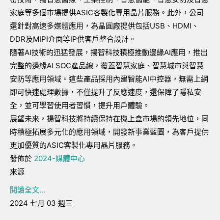
家庭等多個市場提供
ASIC
客製化專用晶片服務。此外，公司
還針對高速多媒體應用，為晶圓廠提供包括
USB
、
HDMI
、
DDR
及
MIPI
介面等
IP
供客戶整合設計。
隨著
AI
技術的迅猛發展，揚智科技積極推動邊緣
AI
應用，推出
完整的邊緣
AI SOC
產品線，覆蓋智慧家庭、智慧城市與智慧
安防等應用領域。這些產品採用內建智能
AI
中控器，無需上網
即可快速處理數據，不僅提升了反應速度，還保障了隱私安
全，並可學習使用者習慣，提升用戶體驗。
展望未來，揚智科技將持續保持在機上盒市場的領先地位，同
時積極拓展多元化的應用領域，開發新事業藍圖，為客戶提供
更加優質的
ASIC
客製化專用晶片服務。
發佈於
2024-媒體中心
來源
閱讀全文...
2024 七月 03 週三