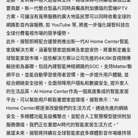
要貢獻。新一代整合型晶片同時具備高附加價值的雲端
IPTV
方案，可讓沒有寬帶服務的廣大地區民眾可以同時收看全球的
網路影音內容服務
,
如
YouTube
等
,
將進一步強化揚智科技在
全球付費電視市場的競爭優勢。
此外，揚智即將配合運營商推出新一代
AI Home Center
智能
家居解決方案，涵蓋智慧家庭娛樂及家庭安防，將重新定義全
球智能家居市場。這些解決方案以公司先進的
4K/8K
音視頻傳
輸技術為基礎，包括內建智能神經網路的
SOC
，支持
Matter
聯
網平台，並能自動學習使用者習慣，進一步提升用戶體驗
,
並
結合網絡安全技術，全面保障用戶隱私和數據安全
,
提升家人
的生活品質。
AI Home Center
作為一個高度集成的智能家居
平台，可以幫助用戶輕鬆重塑家庭環境。揚智表示：“
AI
Home Center
將逐漸改變我們的生活方式。通過先進的網絡
安全、多媒體功能及設備整合，並配合人工智慧模型提供附加
服務價值，我們正在重塑
AI
時代的智能家居生活方式。”
展望未來，揚智將持續在全球智能家庭多媒體影音市場維持領