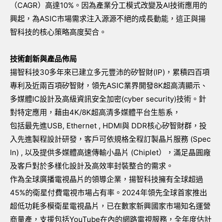
（CAGR）高達10%。因為產業分工模式改變及AI技術應用的
興起，為ASIC市場需求注入源源不絕的成長動能，這正與揚
智科技的核心策略高度契合。
技術創新與產品佈局
揚智科技30多年來已建立多元豐沛的矽智財(IP)，累積四百項
專利及近兩百項矽智財，領先ASIC業界開發8K超高清顯示、
多媒體IC設計及高級資訊安全加密(cyber security)技術。針
對特定應用，藉由4K/8K超高清多媒體平台生態系，
包括最先進USB, Ethernet , HDMI與 DDR核心矽智財群，投
入先進製程設計研發，客戶可依規格全程訂製晶片服務 (Spec
In) , 以及提供多媒體高速傳輸小晶片 (Chiplet），滿足晶圓廠
及客戶對於多樣化設計及高效率封裝整合的需求。
作為全球廣播電視晶片的領導企業，揚智科技擁有全球超過
45%的衛星付費電視市場占有率。2024年領先全球首家推出
超低功耗多模衛星電視晶片，已在數家新興國家市場知名運營
商量產，支援包括YouTube在內的網路電視服務，全年度估計