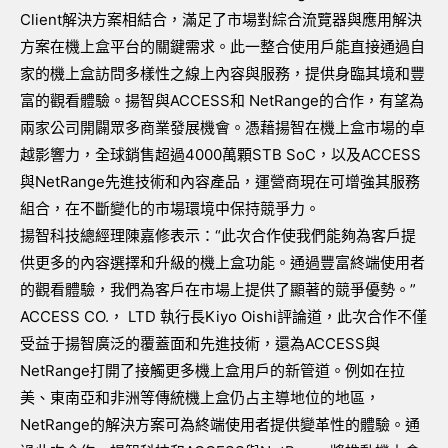
Client解決方案相結合，滿足了市場對綜合流覽器與應用解決
方案在機上盒平台的關鍵需求。此一整合使用戶能直接通過自
家的機上盒訪問多樣性之線上內容與服務，提供身臨其境和豐
富的觀看體驗。揚智與ACCESS和 NetRange的合作，有望為
兩家公司開闢眾多商業發展機會。憑藉揚智在機上盒市場的卓
越影響力，全球銷售超過4000萬顆STB SoC，以及ACCESS
與NetRange先進技術和內容產品，運營商現在可增強其服務
組合，在不斷變化的市場環境中保持競爭力。
揚智科技總經理陳嘉修表示：“此次合作使我們能夠為客戶提
供更多的內容選擇和升級的機上盒功能。通過豐富終端使用者
的觀看體驗，我們為客戶在市場上提供了顯著的競爭優勢。”
ACCESS CO.， LTD 執行長Kiyo Oishi評論道，此次合作不僅
受益于揚智廣泛的覆蓋面和先進技術，還為ACCESS與
NetRange打開了接觸更多機上盒用戶的新管道。例如在拉
美、東南亞和非洲等傳統機上盒仍占主導地位的地區，
NetRange的解決方案可為終端使用者提供變革性的體驗。通