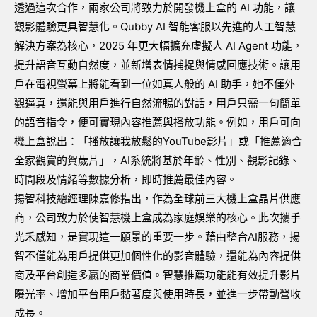
透過這次合作，兩家公司將致力於開發機上盒的 AI 功能，讓
觀影體驗更具智慧化。Qubby AI 智能客服以先進的人工智慧
解決方案為核心，2025 年更大幅擴充虛擬人 AI Agent 功能，
提升語音互動自然度，並新增表情捕捉與情感回應技術。讓用
戶在電視螢幕上將能看到一位如真人般的 AI 助手，她不僅外
觀逼真，還能與用戶進行自然流暢的對話，用戶只需一句簡單
的語音指令，便可實現內容推薦與播放功能。例如，用戶可向
機上盒說出：「播放讓我放鬆的YouTube影片」或「推薦適合
全家觀賞的賀歲片」，AI系統將基於年齡、性別、觀影記錄、
時間段及情緒等數據分析，即時推薦最佳內容。
揚智科技總經理陳嘉修指出，作為全球前三大機上盒晶片供應
商，公司致力於使智慧機上盒成為家庭娛樂的核心。此次攜手
光禾感知，是實現這一願景的重要一步。藉由整合AI服務，揚
智不僅能為用戶提供更加個性化的影音體驗，還能為內容提供
商及平台創造多贏的商業價值。智慧推薦功能能有效提升影片
曝光率、增加平台用戶黏著度與使用時長，並進一步帶動營收
成長。