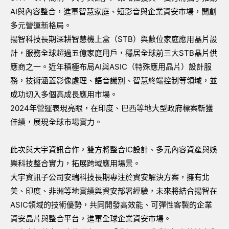
AI與內容整合，進軍智慧家庭、短影音與企業資安市場，開創
多元營運新格局。
揚智科技長期深耕智慧機上盒（STB）與數位家庭應用晶片設
計，服務全球超過五億家庭用戶，穩居全球前三大STB晶片供
應商之一。近年積極布局AI與ASIC（特殊應用晶片）設計服
務，技術涵蓋影像處理、語音識別、智慧終端控制等領域，並
成功切入多個高成長應用市場。
2024年營運表現亮眼，在印度、巴西等地大型政府標案斬獲
佳績，展現全球市場實力。
此次與大宇資訊合作，雙方將整合IC設計、多元內容資產與娛
樂科技整合實力，拓展跨域應用場景。
大宇資訊子公司安瑞科技長期專注於資安解決方案，擁有北
美、印度、非洲等地實績與資安部署經驗，未來將結合揚智在
ASIC領域的技術優勢，共同開發高效能、可彈性客製的企業
資安晶片與整合平台，進軍全球企業資安市場。