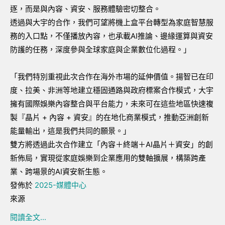
逐，而是與內容、資安、服務體驗密切整合。
透過與大宇的合作，我們可望將機上盒平台轉型為家庭智慧服
務的入口點，不僅播放內容，也承載AI推論、邊緣運算與資安
防護的任務，深度參與全球家庭與企業數位化過程。」
「我們特別重視此次合作在海外市場的延伸價值。揚智已在印
度、拉美、非洲等地建立穩固通路與政府標案合作模式，大宇
擁有國際娛樂內容整合與平台能力，未來可在這些地區快速複
製『晶片 + 內容 + 資安』的在地化商業模式，推動亞洲創新
能量輸出，這是我們共同的願景。」
雙方將透過此次合作建立「內容＋終端＋AI晶片＋資安」的創
新佈局，實現從家庭娛樂到企業應用的雙軸擴展，構築跨產
業、跨場景的AI資安新生態。
發佈於
2025-媒體中心
來源
閱讀全文...