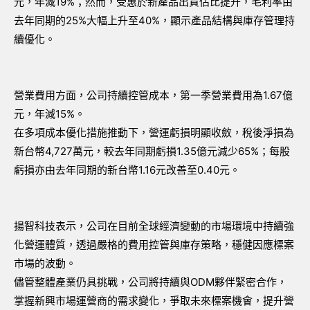
元，年減19%；然而，受惠於新產品出貨佔比提升，毛利率由
去年同期的25%大幅上升至40%，顯示產品結構與庫存管理持
續優化。
營業費用方面，公司持續控管成本，第一季營業費用為1.67億
元，年減15%。
在多項成本優化措施推動下，營運虧損明顯收斂，稅後淨損為
新台幣4,727萬元，較去年同期虧損1.35億元減少65%；每股
虧損亦由去年同期的新台幣1.16元改善至0.40元。
揚智科技表示，公司在目前全球經濟變動的市場環境中持續強
化營運體質，透過嚴格的費用控管與庫存策略，穩健因應標案
市場的波動。
儘管整體產業仍具挑戰，公司將持續與ODM夥伴緊密合作，
掌握新興市場運營商的需求變化，爭取未來標案機會，提升營