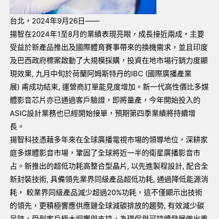
台北，
2024
年
9
月
26
日——
揚智在
2024
年
1
至
8
月的業績表現亮眼，成長接近兩成，主要
受益於新產品推出及國際體育賽事帶來的換機需求，並且印度
及巴西政府標案啟動了大規模採購，投資在地市場行銷力度顯
現效果
,
九月中旬於荷蘭阿姆斯特丹的
IBC (
國際廣播產業
展
)
甫成功結束
,
運營商訂單能見度增加。新一代高性價比多媒
體影音芯片亦已通過客戶驗證，即將量產，今年開始投入的
ASIC
設計業務也已經開始接單，預期第四季業績將持續增
長。
揚智科技憑藉多年來在全球廣播電視市場的領導地位，深耕家
庭多媒體影音市場，鞏固了全球將近一半的衛星廣播影音市
占。新推出的超低功耗高整合型晶片
,
以先進製程設計
,
配合全
新封裝技術
,
具備領先業界同級產品超低功耗
,
通過降低能源消
耗， 較業界同級產品減少超過
20%
功耗，這不僅顯示出技術
的領先，更積極響應供應鏈全球減碳排放的趨勢
,
有效減少碳
足跡，受到客戶極大迴響與支持，為環保與可持續發展做出重