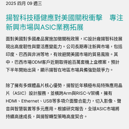
2025 四月 09 週三
揚智科技穩健應對美國關稅衝擊 專注
新興市場與ASIC業務拓展
面對美國對多國產品實施加徵關稅政策，IC設計廠揚智科技展
現出高度韌性與靈活應變能力。公司長期專注新興市場，包括
印度、巴西與非洲等地，有效避開美國市場的貿易風險。其
中，巴西市場ODM客戶近期取得逾百萬套機上盒標案，預計
下半年開始出貨，顯示揚智在地區市場具備強勁競爭力。
除了擁有多媒體晶片核心優勢，揚智近年積極布局特殊應用晶
片（ASIC）設計服務，並橫跨Arm與RISC-V架構，擁有
HDMI、Ethernet、USB等多項介面整合能力，切入影像、聲
音與智慧裝置等多元應用。根據研究報告，全球ASIC市場將
持續高速成長，與揚智轉型策略高度契合。