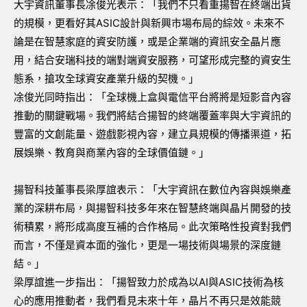
大宇資訊董事長凃俊光表示：「我們不只看重揚智在終端出貨
的規模，更看好其ASIC設計與新興市場布局的綜效。未來不
論是在智慧家庭的資安防護，或是企業端的資訊安全晶片應
用，結合安瑞科技的端對端資安服務，可望形成完整的資安生
態系，搶攻全球資安產業升級的契機。」
凃俊光同時指出：「全球機上盒與電信平台將將是短影音內容
推動的關鍵戰場。我們將結合揚智的終端覆蓋率與大宇資訊的
豐富的文創能量、遊戲影視內容，建立具規模的傳播渠道，拓
展娛樂、教育與商業內容的全球價值鏈。」
揚智科技董事長梁厚誼表示：「大宇資訊在數位內容與娛樂產
業的深耕布局，與揚智科技多年來在智慧終端與晶片開發的技
術積累，將形成高度互補的合作格局。此次策略性投資對我們
而言，不僅是資本面的強化，更是一場技術與場景的深度鏈
結。」
梁厚誼進一步指出：「揚智致力於成為以AI與ASIC技術為核
心的應用推動者，我們看見未來十年，晶片不再只是效能競