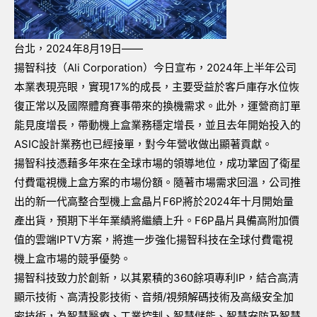
台北，
2024
年
8
月
19
日
——
揚智科技（
Ali Corporation
）今日宣布，
2024
年上半年公司
本業表現亮眼，實現
17%
的成長，主要受益於客戶庫存水位恢
復正常以及國際體育賽事帶來的換機需求。此外，運營商訂單
能見度增長，帶動機上盒業務穩定增長，並且去年開始投入的
ASIC
設計業務也已經接單，對今年營收做出顯著貢獻。
揚智科技憑藉多年來在全球市場的領導地位，成功鞏固了衛星
付費電視機上盒方案的市場份額。隨著市場需求回溫，公司推
出的新一代高整合型機上盒晶片
F6P
將於
2024
年十月開始量
產出貨，預期下半年業績將繼續上升。
F6P
晶片具備高附加價
值的雲端
IPTV
方案，將進一步強化揚智科技在全球付費電視
機上盒市場的競爭優勢。
揚智科技致力於創新，以其累積的
360
餘項專利
IP
，結合高清
顯示技術、高清投影技術、音頻
/
視頻解碼技術及高級安全加
密技術，為智慧醫療、工業控制、智慧儲能、智慧安防及智慧