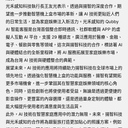
光禾感知科技執行長王友光表示，透過與揚智的深度合作，期
望進一步推動智慧機上盒市場的革新，讓 AI 技術更貼近人們
的日常生活，並為家庭娛樂注入新活力。光禾感知的 Qubby
AI 智能客服是台灣首個整合即時通訊、社群軟體與 APP 的虛
擬人互動 AI 平台，支援 29 種語言，廣泛應用於醫療、金融、
電子、餐飲與零售等領域，這次與揚智科技的合作，標誌著 AI
與硬體結合的全新里程碑，將 AI 服務拓展至家庭娛樂市場，
成為台灣 AI 技術與硬體整合的典範。
展望未來，AI 技術的應用將持續助力揚智科技在全球市場上的
領先地位。透過強化智慧機上盒的功能與服務，揚智有望開拓
更多市場機會，進一步鞏固其在智慧家庭娛樂領域的核心角
色。同時，這些創新也將使使用者受益，無論是透過更便捷的
影音操作、更豐富的內容選擇，還是透過量身定制的體驗，都
能大幅提升使用者的滿意度與生活品質。
此外，AI 技術在智慧家庭應用中的潛力無限。未來，揚智科技
與光禾感知的合作將為銀髮族打造更加貼心的照護方案，例如