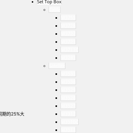
Set Top Box
Cable
M3755
M3728
M3727
M3721
M3711C
M3281
Satellite
M3531
M3538
M3529
M3528
M3527
M3317
期的25%大
M3510C
M3511