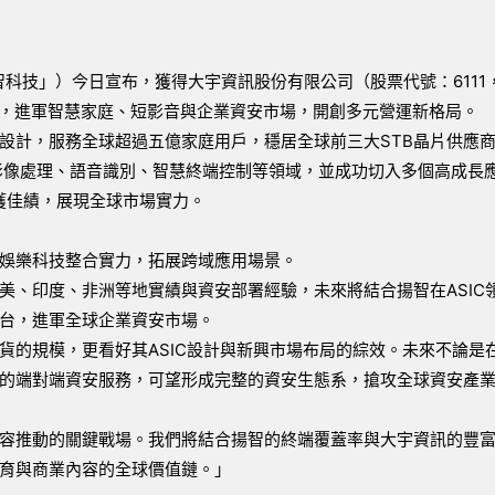
智科技」）今日宣布，獲得大宇資訊股份有限公司（股票代號：6111
合，進軍智慧家庭、短影音與企業資安市場，開創多元營運新格局。
片設計，服務全球超過五億家庭用戶，穩居全球前三大STB晶片供應
蓋影像處理、語音識別、智慧終端控制等領域，並成功切入多個高成長
獲佳績，展現全球市場實力。
與娛樂科技整合實力，拓展跨域應用場景。
美、印度、非洲等地實績與資安部署經驗，未來將結合揚智在ASIC
台，進軍全球企業資安市場。
貨的規模，更看好其ASIC設計與新興市場布局的綜效。未來不論是
的端對端資安服務，可望形成完整的資安生態系，搶攻全球資安產
容推動的關鍵戰場。我們將結合揚智的終端覆蓋率與大宇資訊的豐
育與商業內容的全球價值鏈。」