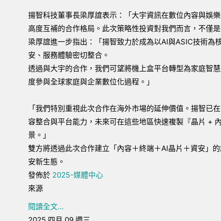
揚智科技董事長梁厚誼表示：「大宇資訊在數位內容與娛樂
高度互補的合作格局。此次策略性投資對我們而言，不僅是
梁厚誼進一步指出：「揚智致力於成為以AI與ASIC技術
安、服務體驗密切整合。
透過與大宇的合作，我們可望將機上盒平台轉型為家庭智慧
度參與全球家庭與企業數位化過程。」
「我們特別重視此次合作在海外市場的延伸價值。揚智已在
容整合與平台能力，未來可在這些地區快速複製『晶片 + 
景。」
雙方將透過此次合作建立「內容＋終端＋AI晶片＋資安」
安新生態。
發佈於
2025-媒體中心
來源
閱讀全文...
2025 四月 09 週三