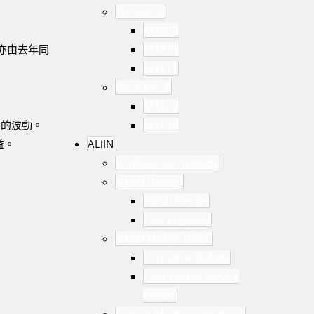
Terrestrial
M3823
M3821
損亦由去年同
M3S11
Decoder, IP
M3627
M3733
場的波動。
ALiIN
益。
Wireless Connectivity
Smart Display
HDMI Dongle
Pico Projector
Smart Mobile Robot
Consumer Robots
Commercial Service
Robots