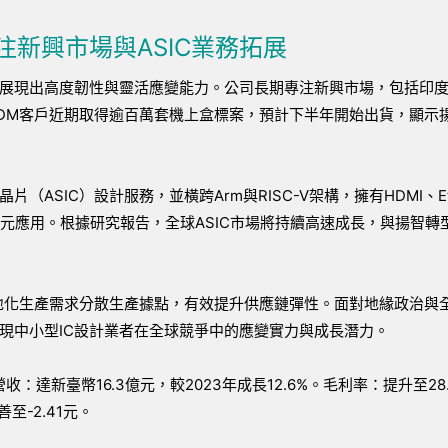
新興市場與ASIC業務拓展
技展現出高度韌性與靈活應變能力。公司長期專注新興市場，包括印
DM客戶近期取得逾百萬套機上盒標案，預計下半年開始出貨，顯示
SIC）設計服務，並橫跨Arm與RISC-V架構，擁有HDMI、Eth
元應用。根據研究報告，全球ASIC市場將持續高速成長，與揚智轉
地化生產需求分散生產據點，有效提升供應鏈彈性。面對地緣政治與
現中小型IC設計業者在全球競爭中的應變實力與成長潛力。
達新臺幣16.3億元，較2023年成長12.6%。毛利率：提升至28
善至-2.41元。