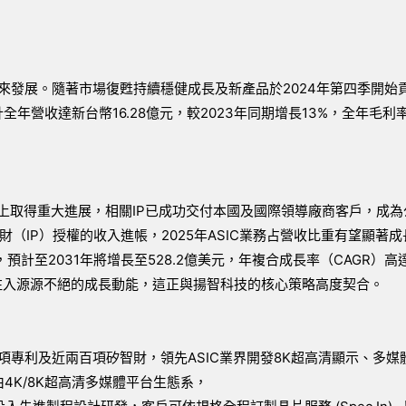
未來發展。隨著市場復甦持續穩健成長及新產品於2024年第四季開始
年營收達新台幣16.28億元，較2023年同期增長13%，全年毛利率
業務上取得重大進展，相關IP已成功交付本國及國際領導廠商客戶，成
（IP）授權的收入進帳，2025年ASIC業務占營收比重有望顯著成
，預計至2031年將增長至528.2億美元，年複合成長率（CAGR）高
求注入源源不絕的成長動能，這正與揚智科技的核心策略高度契合。
百項專利及近兩百項矽智財，領先ASIC業界開發8K超高清顯示、多媒
，藉由4K/8K超高清多媒體平台生態系，