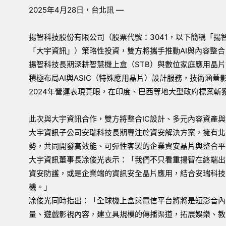
2025年4月28日，台北訊 —
揚智科技股份有限公司（股票代號：3041，以下簡稱「揚
「大宇資訊」）策略性投資，雙方將攜手推動AI與內容整
揚智科技長期深耕智慧機上盒（STB）與數位家庭應用晶
積極布局AI與ASIC（特殊應用晶片）設計服務，技術涵
2024年營運表現亮眼，在印度、巴西等地大型政府標案斬
此次與大宇資訊合作，雙方將整合IC設計、多元內容資產
大宇資訊子公司安瑞科技長期專注於資安解決方案，擁有北
勢，共同開發高效能、可彈性客製的企業資安晶片與整合平
大宇資訊董事長凃俊光表示：「我們不只看重揚智在終端出
資安防護，或是企業端的資訊安全晶片應用，結合安瑞科技
機。」
凃俊光同時指出：「全球機上盒與電信平台將將是短影音內
量、遊戲影視內容，建立具規模的傳播渠道，拓展娛樂、教