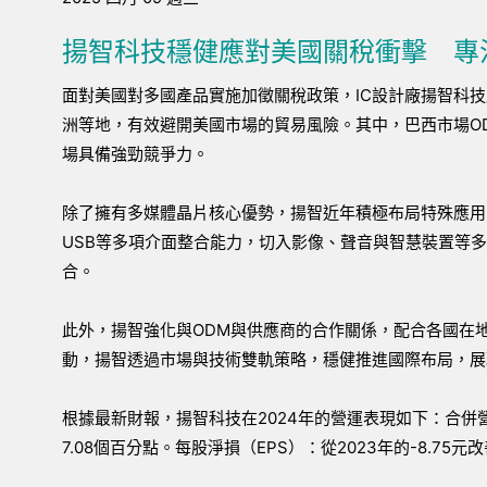
揚智科技穩健應對美國關稅衝擊 專注
面對美國對多國產品實施加徵關稅政策，IC設計廠揚智科
洲等地，有效避開美國市場的貿易風險。其中，巴西市場O
場具備強勁競爭力。
除了擁有多媒體晶片核心優勢，揚智近年積極布局特殊應用晶片（A
USB等多項介面整合能力，切入影像、聲音與智慧裝置等多
合。
此外，揚智強化與ODM與供應商的合作關係，配合各國在
動，揚智透過市場與技術雙軌策略，穩健推進國際布局，展
根據最新財報，揚智科技在2024年的營運表現如下：合併營收：
7.08個百分點。每股淨損（EPS）：從2023年的-8.75元改