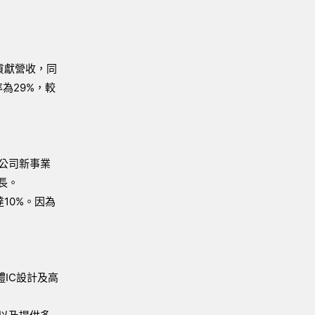
貢獻營收，同
為29%，較
為公司新事業
長。
達10%。因為
體IC設計及高