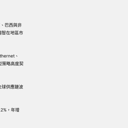
度、巴西與非
揚智在地區市
ernet、
型策略高度契
全球供應鏈波
.2%，年增