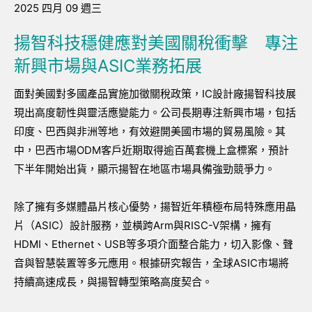
2025 四月 09 週三
揚智科技穩健應對美國關稅衝擊 專注
新興市場與ASIC業務拓展
面對美國對多國產品實施加徵關稅政策，IC設計廠揚智科技展
現出高度韌性與靈活應變能力。公司長期專注新興市場，包括
印度、巴西與非洲等地，有效避開美國市場的貿易風險。其
中，巴西市場ODM客戶近期取得逾百萬套機上盒標案，預計
下半年開始出貨，顯示揚智在地區市場具備強勁競爭力。
除了擁有多媒體晶片核心優勢，揚智近年積極布局特殊應用晶
片（ASIC）設計服務，並橫跨Arm與RISC-V架構，擁有
HDMI、Ethernet、USB等多項介面整合能力，切入影像、聲
音與智慧裝置等多元應用。根據研究報告，全球ASIC市場將
持續高速成長，與揚智轉型策略高度契合。