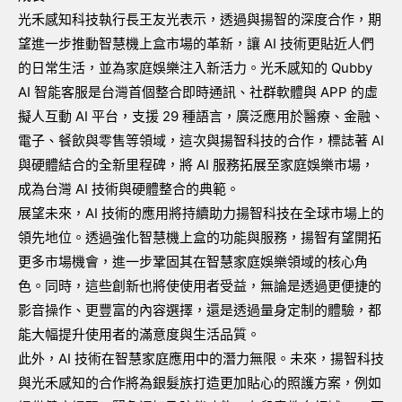
光禾感知科技執行長王友光表示，透過與揚智的深度合作，期
望進一步推動智慧機上盒市場的革新，讓 AI 技術更貼近人們
的日常生活，並為家庭娛樂注入新活力。光禾感知的 Qubby
AI 智能客服是台灣首個整合即時通訊、社群軟體與 APP 的虛
擬人互動 AI 平台，支援 29 種語言，廣泛應用於醫療、金融、
電子、餐飲與零售等領域，這次與揚智科技的合作，標誌著 AI
與硬體結合的全新里程碑，將 AI 服務拓展至家庭娛樂市場，
成為台灣 AI 技術與硬體整合的典範。
展望未來，AI 技術的應用將持續助力揚智科技在全球市場上的
領先地位。透過強化智慧機上盒的功能與服務，揚智有望開拓
更多市場機會，進一步鞏固其在智慧家庭娛樂領域的核心角
色。同時，這些創新也將使使用者受益，無論是透過更便捷的
影音操作、更豐富的內容選擇，還是透過量身定制的體驗，都
能大幅提升使用者的滿意度與生活品質。
此外，AI 技術在智慧家庭應用中的潛力無限。未來，揚智科技
與光禾感知的合作將為銀髮族打造更加貼心的照護方案，例如