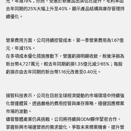
元，年減19%；然而，受惠於新產品出貨佔比提升，毛利率由
去年同期的25%大幅上升至40%，顯示產品結構與庫存管理持
續優化。
營業費用方面，公司持續控管成本，第一季營業費用為1.67億
元，年減15%。
在多項成本優化措施推動下，營運虧損明顯收斂，稅後淨損為
新台幣4,727萬元，較去年同期虧損1.35億元減少65%；每股
虧損亦由去年同期的新台幣1.16元改善至0.40元。
揚智科技表示，公司在目前全球經濟變動的市場環境中持續強
化營運體質，透過嚴格的費用控管與庫存策略，穩健因應標案
市場的波動。
儘管整體產業仍具挑戰，公司將持續與ODM夥伴緊密合作，
掌握新興市場運營商的需求變化，爭取未來標案機會，提升營