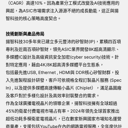
（CAGR）高達10%。因為產業分工模式改變及AI技術應用的
興起，為ASIC市場需求注入源源不絕的成長動能，這正與揚
智科技的核心策略高度契合。
技術創新與產品佈局
揚智科技30多年來已建立多元豐沛的矽智財(IP)，累積四百項
專利及近兩百項矽智財，領先ASIC業界開發8K超高清顯示、
多媒體IC設計及高級資訊安全加密(cyber security)技術。針
對特定應用，藉由4K/8K超高清多媒體平台生態系，
包括最先進USB, Ethernet , HDMI與 DDR核心矽智財群，投
入先進製程設計研發，客戶可依規格全程訂製晶片服務 (Spec
In) , 以及提供多媒體高速傳輸小晶片 (Chiplet），滿足晶圓廠
及客戶對於多樣化設計及高效率封裝整合的需求。
作為全球廣播電視晶片的領導企業，揚智科技擁有全球超過
45%的衛星付費電視市場占有率。2024年領先全球首家推出
超低功耗多模衛星電視晶片，已在數家新興國家市場知名運營
商量產，支援包括YouTube在內的網路電視服務，全年度估計