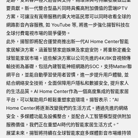
要貢獻。新一代整合型晶片同時具備高附加價值的雲端
IPTV
方案，可讓沒有寬帶服務的廣大地區民眾可以同時收看全球的
網路影音內容服務
,
如
YouTube
等
,
將進一步強化揚智科技在
全球付費電視市場的競爭優勢。
此外，揚智即將配合運營商推出新一代
AI Home Center
智能
家居解決方案，涵蓋智慧家庭娛樂及家庭安防，將重新定義全
球智能家居市場。這些解決方案以公司先進的
4K/8K
音視頻傳
輸技術為基礎，包括內建智能神經網路的
SOC
，支持
Matter
聯
網平台，並能自動學習使用者習慣，進一步提升用戶體驗
,
並
結合網絡安全技術，全面保障用戶隱私和數據安全
,
提升家人
的生活品質。
AI Home Center
作為一個高度集成的智能家居
平台，可以幫助用戶輕鬆重塑家庭環境。揚智表示：“
AI
Home Center
將逐漸改變我們的生活方式。通過先進的網絡
安全、多媒體功能及設備整合，並配合人工智慧模型提供附加
服務價值，我們正在重塑
AI
時代的智能家居生活方式。”
展望未來，揚智將持續在全球智能家庭多媒體影音市場維持領