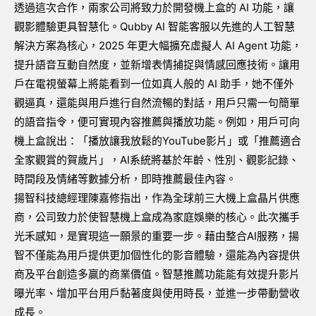
透過這次合作，兩家公司將致力於開發機上盒的 AI 功能，讓
觀影體驗更具智慧化。Qubby AI 智能客服以先進的人工智慧
解決方案為核心，2025 年更大幅擴充虛擬人 AI Agent 功能，
提升語音互動自然度，並新增表情捕捉與情感回應技術。讓用
戶在電視螢幕上將能看到一位如真人般的 AI 助手，她不僅外
觀逼真，還能與用戶進行自然流暢的對話，用戶只需一句簡單
的語音指令，便可實現內容推薦與播放功能。例如，用戶可向
機上盒說出：「播放讓我放鬆的YouTube影片」或「推薦適合
全家觀賞的賀歲片」，AI系統將基於年齡、性別、觀影記錄、
時間段及情緒等數據分析，即時推薦最佳內容。
揚智科技總經理陳嘉修指出，作為全球前三大機上盒晶片供應
商，公司致力於使智慧機上盒成為家庭娛樂的核心。此次攜手
光禾感知，是實現這一願景的重要一步。藉由整合AI服務，揚
智不僅能為用戶提供更加個性化的影音體驗，還能為內容提供
商及平台創造多贏的商業價值。智慧推薦功能能有效提升影片
曝光率、增加平台用戶黏著度與使用時長，並進一步帶動營收
成長。