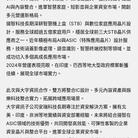
AI與內容整合，進軍智慧家庭、短影音與企業資安市場，開創
多元營運新格局。
揚智科技長期深耕智慧機上盒（STB）與數位家庭應用晶片設
計，服務全球超過五億家庭用戶，穩居全球前三大STB晶片供
應商之一。近年積極布局AI與ASIC（特殊應用晶片）設計服
務，技術涵蓋影像處理、語音識別、智慧終端控制等領域，並
成功切入多個高成長應用市場。
2024年營運表現亮眼，在印度、巴西等地大型政府標案斬獲
佳績，展現全球市場實力。
此次與大宇資訊合作，雙方將整合IC設計、多元內容資產與娛
樂科技整合實力，拓展跨域應用場景。
大宇資訊子公司安瑞科技長期專注於資安解決方案，擁有北
美、印度、非洲等地實績與資安部署經驗，未來將結合揚智在
ASIC領域的技術優勢，共同開發高效能、可彈性客製的企業
資安晶片與整合平台，進軍全球企業資安市場。