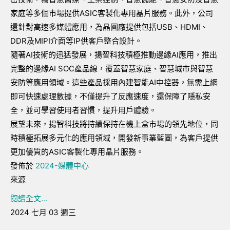
家庭等多個市場提供
ASIC
客製化專用晶片服務。此外，公司
還針對高速多媒體應用，為晶圓廠提供包括
USB
、
HDMI
、
DDR
及
MIPI
介面等
IP
供客戶整合設計。
隨著
AI
技術的迅猛發展，揚智科技積極推動邊緣
AI
應用，推出
完整的邊緣
AI SOC
產品線，覆蓋智慧家庭、智慧城市與智慧
安防等應用領域。這些產品採用內建智能
AI
中控器，無需上網
即可快速處理數據，不僅提升了反應速度，還保障了隱私安
全，並可學習使用者習慣，提升用戶體驗。
展望未來，揚智科技將持續保持在機上盒市場的領先地位，同
時積極拓展多元化的應用領域，開發新事業藍圖，為客戶提供
更加優質的
ASIC
客製化專用晶片服務。
發佈於
2024-媒體中心
來源
閱讀全文...
2024 七月 03 週三