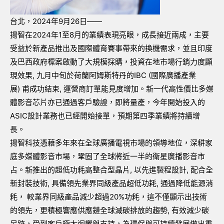
台北，
2024
年
9
月
26
日——
揚智在
2024
年
1
至
8
月的業績表現亮眼，成長接近兩成，主要
受益於新產品推出及國際體育賽事帶來的換機需求，並且印度
及巴西政府標案啟動了大規模採購，投資在地市場行銷力度顯
現效果
,
九月中旬於荷蘭阿姆斯特丹的
IBC (
國際廣播產業
展
)
甫成功結束
,
運營商訂單能見度增加。新一代高性價比多媒
體影音芯片亦已通過客戶驗證，即將量產，今年開始投入的
ASIC
設計業務也已經開始接單，預期第四季業績將持續增
長。
揚智科技憑藉多年來在全球廣播電視市場的領導地位，深耕家
庭多媒體影音市場，鞏固了全球將近一半的衛星廣播影音市
占。新推出的超低功耗高整合型晶片
,
以先進製程設計
,
配合全
新封裝技術
,
具備領先業界同級產品超低功耗
,
通過降低能源消
耗， 較業界同級產品減少超過
20%
功耗，這不僅顯示出技術
的領先，更積極響應供應鏈全球減碳排放的趨勢
,
有效減少碳
足跡，受到客戶極大迴響與支持，為環保與可持續發展做出重