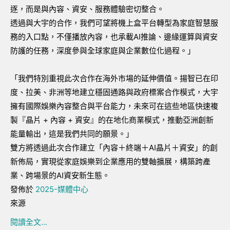
逐，而是與內容、資安、服務體驗密切整合。
透過與大宇的合作，我們可望將機上盒平台轉型為家庭智慧服
務的入口點，不僅播放內容，也承載AI推論、邊緣運算與資安
防護的任務，深度參與全球家庭與企業數位化過程。」
「我們特別重視此次合作在海外市場的延伸價值。揚智已在印
度、拉美、非洲等地建立穩固通路與政府標案合作模式，大宇
擁有國際娛樂內容整合與平台能力，未來可在這些地區快速複
製『晶片 + 內容 + 資安』的在地化商業模式，推動亞洲創新
能量輸出，這是我們共同的願景。」
雙方將透過此次合作建立「內容＋終端＋AI晶片＋資安」的創
新佈局，實現從家庭娛樂到企業應用的雙軸擴展，構築跨產
業、跨場景的AI資安新生態。
發佈於
2025-媒體中心
來源
閱讀全文...