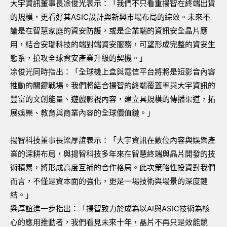
大宇資訊董事長凃俊光表示：「我們不只看重揚智在終端出貨
的規模，更看好其ASIC設計與新興市場布局的綜效。未來不
論是在智慧家庭的資安防護，或是企業端的資訊安全晶片應
用，結合安瑞科技的端對端資安服務，可望形成完整的資安生
態系，搶攻全球資安產業升級的契機。」
凃俊光同時指出：「全球機上盒與電信平台將將是短影音內容
推動的關鍵戰場。我們將結合揚智的終端覆蓋率與大宇資訊的
豐富的文創能量、遊戲影視內容，建立具規模的傳播渠道，拓
展娛樂、教育與商業內容的全球價值鏈。」
揚智科技董事長梁厚誼表示：「大宇資訊在數位內容與娛樂產
業的深耕布局，與揚智科技多年來在智慧終端與晶片開發的技
術積累，將形成高度互補的合作格局。此次策略性投資對我們
而言，不僅是資本面的強化，更是一場技術與場景的深度鏈
結。」
梁厚誼進一步指出：「揚智致力於成為以AI與ASIC技術為核
心的應用推動者，我們看見未來十年，晶片不再只是效能競