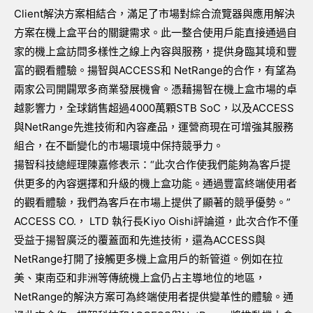
Client解決方案相結合，滿足了市場對綜合流覽器與應用解決
方案在機上盒平台的關鍵需求。此一整合使用戶能直接通過自
家的機上盒訪問多樣性之線上內容與服務，提供身臨其境和豐
富的觀看體驗。揚智與ACCESS和 NetRange的合作，有望為
兩家公司開闢眾多商業發展機會。憑藉揚智在機上盒市場的卓
越影響力，全球銷售超過4000萬顆STB SoC，以及ACCESS
與NetRange先進技術和內容產品，運營商現在可增強其服務
組合，在不斷變化的市場環境中保持競爭力。
揚智科技總經理陳嘉修表示：“此次合作使我們能夠為客戶提
供更多的內容選擇和升級的機上盒功能。通過豐富終端使用者
的觀看體驗，我們為客戶在市場上提供了顯著的競爭優勢。”
ACCESS CO.， LTD 執行長Kiyo Oishi評論道，此次合作不僅
受益于揚智廣泛的覆蓋面和先進技術，還為ACCESS與
NetRange打開了接觸更多機上盒用戶的新管道。例如在拉
美、東南亞和非洲等傳統機上盒仍占主導地位的地區，
NetRange的解決方案可為終端使用者提供變革性的體驗。通