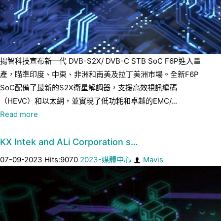
揚智科技宣布新一代 DVB-S2X/ DVB-C STB SoC F6P進入量
產，瞄準印度、中東、非洲和南美及拉丁美洲市場。全新F6P
SoC配備了最新的S2X衛星解調器，支援高效視訊編碼
（HEVC）和以太網，並實現了低功耗和卓越的EMC/...
Read more
KX Intek and ALi Corporation s…
07-09-2023 Hits:9070
2023-媒體中心
Mavis