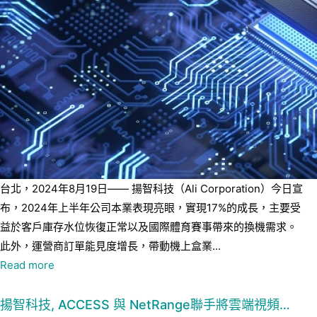
台北，2024年8月19日—— 揚智科技（Ali Corporation）今日宣
布，2024年上半年公司本業表現亮眼，實現17%的成長，主要受
益於客戶庫存水位恢復正常以及國際體育賽事帶來的換機需求。
此外，運營商訂單能見度增長，帶動機上盒業...
Read more
揚智科技, ACCESS 與 NetRange聯手將雲端視頻…